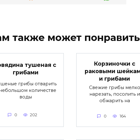
ам также может понравить
Корзиночки с
овядина тушеная с
раковыми шейка
грибами
и грибами
ушеные грибы отварить
Свежие грибы мелк
 небольшом количестве
нарезать, посолить и
воды
обжарить на
0
202
0
164