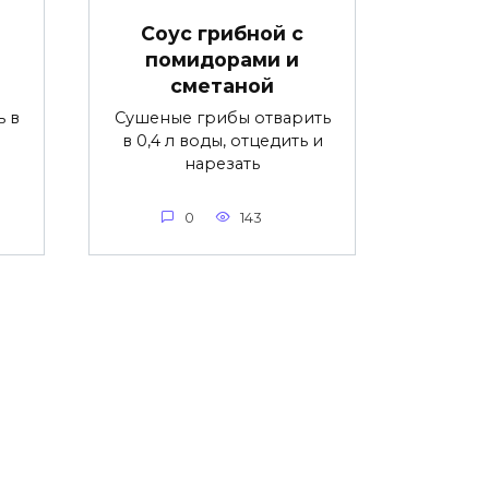
Соус грибной с
помидорами и
сметаной
ь в
Сушеные грибы отварить
в 0,4 л воды, отцедить и
нарезать
0
143