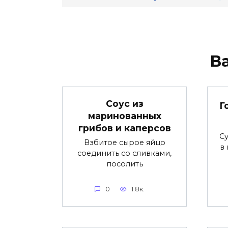
В
Соус из
Г
маринованных
грибов и каперсов
С
Взбитое сырое яйцо
в
соединить со сливками,
посолить
0
1.8к.