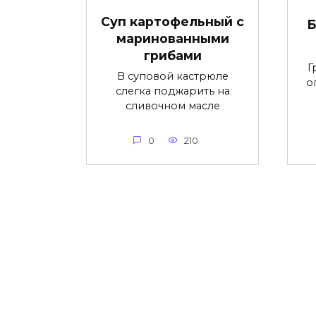
Суп картофельный с
Б
маринованными
грибами
Г
В суповой кастрюле
о
слегка поджарить на
сливочном масле
0
210