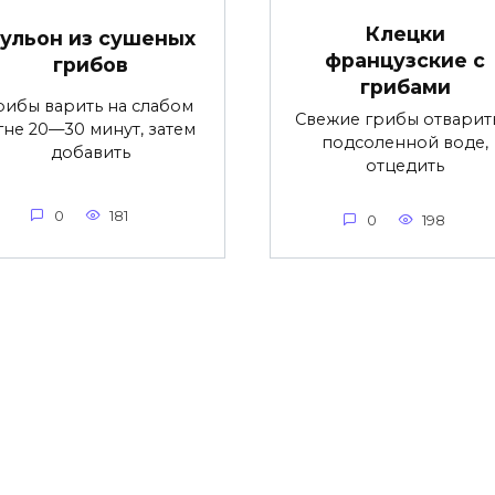
Клецки
ульон из сушеных
французские с
грибов
грибами
рибы варить на слабом
Свежие грибы отварит
гне 20—30 минут, затем
подсоленной воде,
добавить
отцедить
0
181
0
198