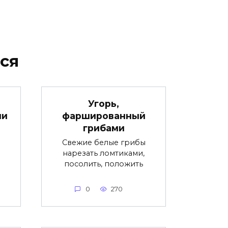
ся
Угорь,
ми
фаршированный
грибами
о
Свежие белые грибы
нарезать ломтиками,
посолить, положить
0
270