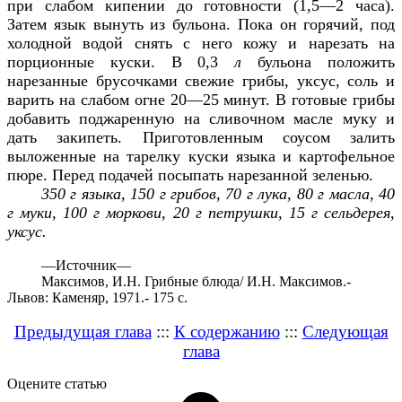
при слабом кипении до готовности (1,5—2 часа).
Затем язык вынуть из бульона. Пока он горячий, под
холодной водой снять с него кожу и нарезать на
порционные куски. В 0,3
л
бульона положить
нарезанные брусочками свежие грибы, уксус, соль и
варить на слабом огне 20—25 минут. В готовые грибы
добавить поджаренную на сливочном масле муку и
дать закипеть. Приготовленным соусом залить
выложенные на тарелку куски языка и картофельное
пюре. Перед подачей посыпать нарезанной зеленью.
350 г языка, 150 г грибов, 70 г лука, 80 г масла, 40
г муки, 100 г моркови, 20 г петрушки, 15 г сельдерея,
уксус.
—
Источник—
Максимов, И.Н. Грибные блюда/ И.Н. Максимов.-
Львов: Каменяр, 1971.- 175 с.
Предыдущая глава
:::
К содержанию
:::
Следующая
глава
Оцените статью