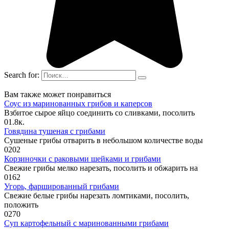
Search for:
Вам также может понравиться
Соус из маринованных грибов и каперсов
Взбитое сырое яйцо соединить со сливками, посолить
0
1.8к.
Говядина тушеная с грибами
Сушеные грибы отварить в небольшом количестве воды
0
202
Корзиночки с раковыми шейками и грибами
Свежие грибы мелко нарезать, посолить и обжарить на
0
162
Угорь, фаршированный грибами
Свежие белые грибы нарезать ломтиками, посолить,
положить
0
270
Суп картофельный с маринованными грибами