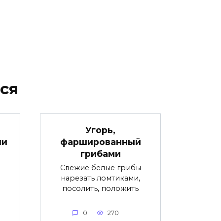
ся
Угорь,
ми
фаршированный
грибами
о
Свежие белые грибы
нарезать ломтиками,
посолить, положить
0
270