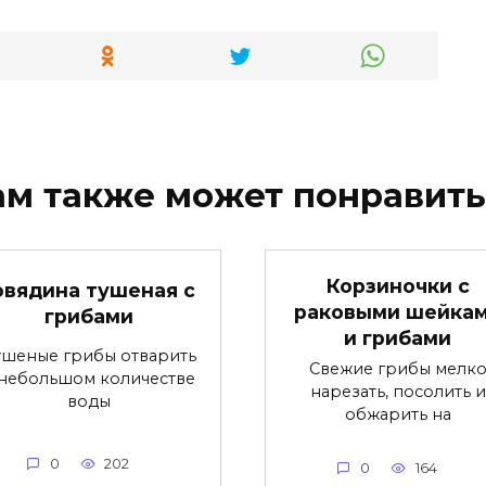
ам также может понравить
Корзиночки с
овядина тушеная с
раковыми шейка
грибами
и грибами
ушеные грибы отварить
Свежие грибы мелк
 небольшом количестве
нарезать, посолить и
воды
обжарить на
0
202
0
164