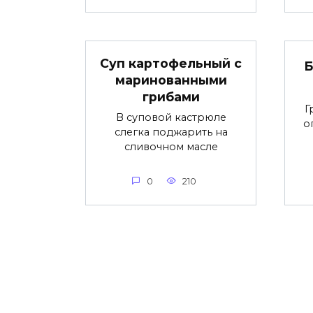
Суп картофельный с
Б
маринованными
грибами
Г
В суповой кастрюле
о
слегка поджарить на
сливочном масле
0
210