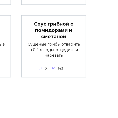
Соус грибной с
помидорами и
сметаной
ь в
Сушеные грибы отварить
в 0,4 л воды, отцедить и
нарезать
0
143