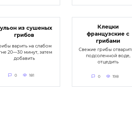
Клецки
ульон из сушеных
французские с
грибов
грибами
рибы варить на слабом
Свежие грибы отварит
гне 20—30 минут, затем
подсоленной воде,
добавить
отцедить
0
181
0
198