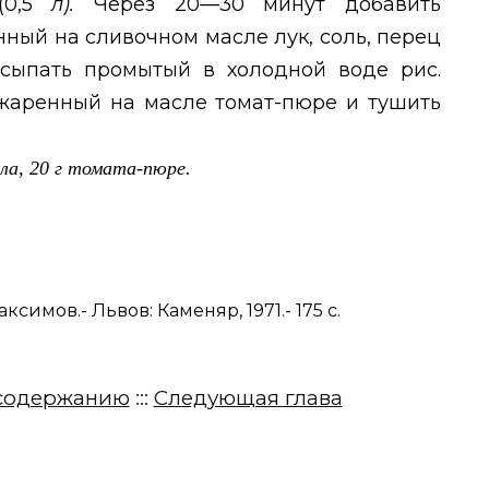
(0,5
л).
Через 20—30 минут добавить
ный на сливочном масле лук, соль, перец
асыпать промытый в холодной воде рис.
джаренный на масле томат-пюре и тушить
асла, 20 г томата-пюре.
симов.- Львов: Каменяр, 1971.- 175 с.
содержанию
:::
Следующая глава