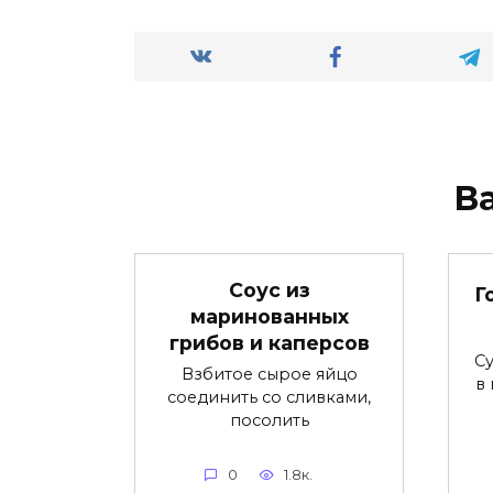
В
Соус из
Г
маринованных
грибов и каперсов
С
Взбитое сырое яйцо
в
соединить со сливками,
посолить
0
1.8к.