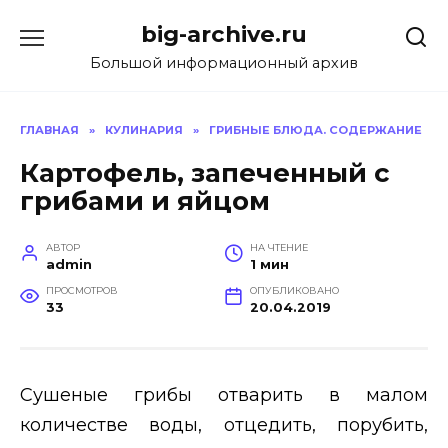
Перейти
big-archive.ru
к
содержанию
Большой информационный архив
ГЛАВНАЯ
»
КУЛИНАРИЯ
»
ГРИБНЫЕ БЛЮДА. СОДЕРЖАНИЕ
Картофель, запеченный с
грибами и яйцом
АВТОР
НА ЧТЕНИЕ
admin
1 мин
ПРОСМОТРОВ
ОПУБЛИКОВАНО
33
20.04.2019
Сушеные грибы отварить в малом
количестве воды, отцедить, порубить,