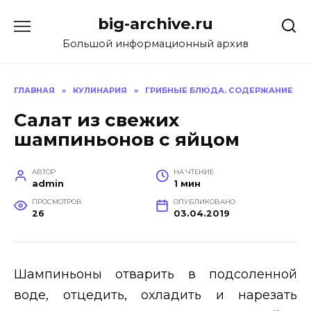
Перейти
big-archive.ru
к
содержанию
Большой информационный архив
ГЛАВНАЯ
»
КУЛИНАРИЯ
»
ГРИБНЫЕ БЛЮДА. СОДЕРЖАНИЕ
Салат из свежих
шампиньонов с яйцом
АВТОР
НА ЧТЕНИЕ
admin
1 мин
ПРОСМОТРОВ
ОПУБЛИКОВАНО
26
03.04.2019
Шампиньоны отварить в подсоленной
воде, отцедить, охладить и нарезать