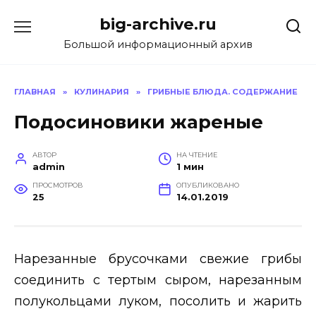
Перейти
big-archive.ru
к
содержанию
Большой информационный архив
ГЛАВНАЯ
»
КУЛИНАРИЯ
»
ГРИБНЫЕ БЛЮДА. СОДЕРЖАНИЕ
Подосиновики жареные
АВТОР
НА ЧТЕНИЕ
admin
1 мин
ПРОСМОТРОВ
ОПУБЛИКОВАНО
25
14.01.2019
Нарезанные брусочками свежие грибы
соединить с тертым сыром, нарезанным
полукольцами луком, посолить и жарить