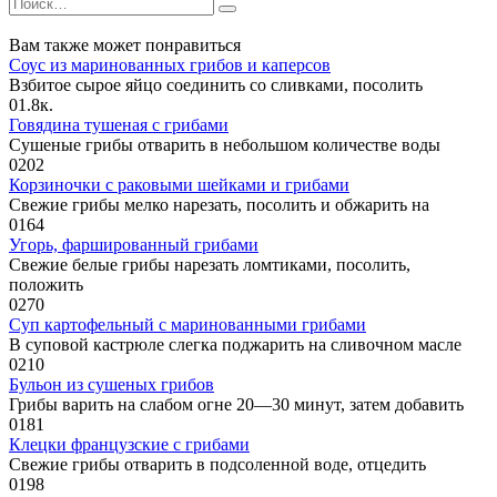
Search
for:
Вам также может понравиться
Соус из маринованных грибов и каперсов
Взбитое сырое яйцо соединить со сливками, посолить
0
1.8к.
Говядина тушеная с грибами
Сушеные грибы отварить в небольшом количестве воды
0
202
Корзиночки с раковыми шейками и грибами
Свежие грибы мелко нарезать, посолить и обжарить на
0
164
Угорь, фаршированный грибами
Свежие белые грибы нарезать ломтиками, посолить,
положить
0
270
Суп картофельный с маринованными грибами
В суповой кастрюле слегка поджарить на сливочном масле
0
210
Бульон из сушеных грибов
Грибы варить на слабом огне 20—30 минут, затем добавить
0
181
Клецки французские с грибами
Свежие грибы отварить в подсоленной воде, отцедить
0
198