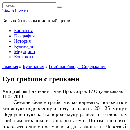
Перейти
Search
к
for:
big-archive.ru
содержанию
Большой информационный архив
Биология
География
История
Кулинария
Медицина
Контакты
Главная
»
Кулинария
»
Грибные блюда. Содержание
Суп грибной с гренками
Автор
admin
На чтение
1 мин
Просмотров
17
Опубликовано
11.02.2019
Свежие белые грибы мелко нарезать, положить в
кипящую подсоленную воду и варить 20—25 минут.
Подсушенную на сковороде муку развести тепловатым
грибным отваром и заправить суп. Потом посолить,
положить сливочное масло и дать закипеть. Черствый