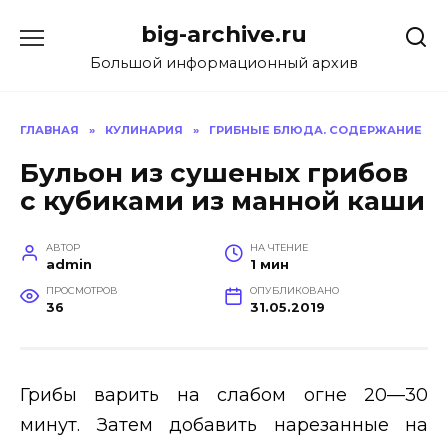
Перейти
big-archive.ru
к
содержанию
Большой информационный архив
ГЛАВНАЯ
»
КУЛИНАРИЯ
»
ГРИБНЫЕ БЛЮДА. СОДЕРЖАНИЕ
Бульон из сушеных грибов
с кубиками из манной каши
АВТОР
НА ЧТЕНИЕ
admin
1 мин
ПРОСМОТРОВ
ОПУБЛИКОВАНО
36
31.05.2019
Грибы варить на слабом огне 20—30
минут. Затем добавить нарезанные на