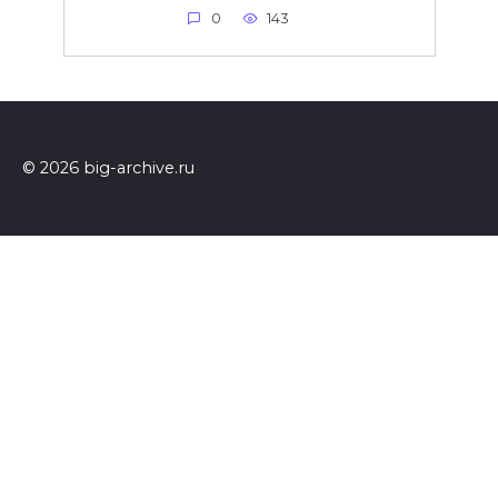
0
143
© 2026 big-archive.ru