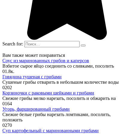
Search for:
Вам также может понравиться
Соус из маринованных грибов и каперсов
Взбитое сырое яйцо соединить со сливками, посолить
0
1.8к.
Говядина тушеная с грибами
Сушеные грибы отварить в небольшом количестве воды
0
202
Корзиночки с раковыми шейками и грибами
Свежие грибы мелко нарезать, посолить и обжарить на
0
164
Угорь, фаршированный грибами
Свежие белые грибы нарезать ломтиками, посолить,
положить
0
270
Суп картофельный с маринованными грибами