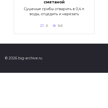
сметаной
Сушеные грибы отварить в 0,4 л
воды, отцедить и нарезать
0
143
© 2026 big-archive.ru