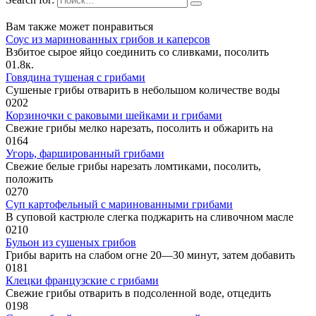
Вам также может понравиться
Соус из маринованных грибов и каперсов
Взбитое сырое яйцо соединить со сливками, посолить
0
1.8к.
Говядина тушеная с грибами
Сушеные грибы отварить в небольшом количестве воды
0
202
Корзиночки с раковыми шейками и грибами
Свежие грибы мелко нарезать, посолить и обжарить на
0
164
Угорь, фаршированный грибами
Свежие белые грибы нарезать ломтиками, посолить,
положить
0
270
Суп картофельный с маринованными грибами
В суповой кастрюле слегка поджарить на сливочном масле
0
210
Бульон из сушеных грибов
Грибы варить на слабом огне 20—30 минут, затем добавить
0
181
Клецки французские с грибами
Свежие грибы отварить в подсоленной воде, отцедить
0
198