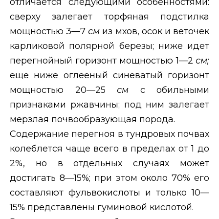
отличается следующими особенностями:
сверху залегает торфяная подстилка
мощностью 3—7
см
из мхов, осок и веточек
карликовой полярной березы; ниже идет
перегнойный горизонт мощностью 1—2
см;
еще ниже оглееный синеватый горизонт
мощностью 20—25
см
с обильными
признаками ржавчины; под ним залегает
мерзлая почвообразующая порода.
Содержание перегноя в тундровых почвах
колеблется чаще всего в пределах от 1 до
2%, но в отдельных случаях может
достигать 8—15%; при этом около 70% его
составляют фульвокислоты и только 10—
15% представлены гуминовой кислотой.