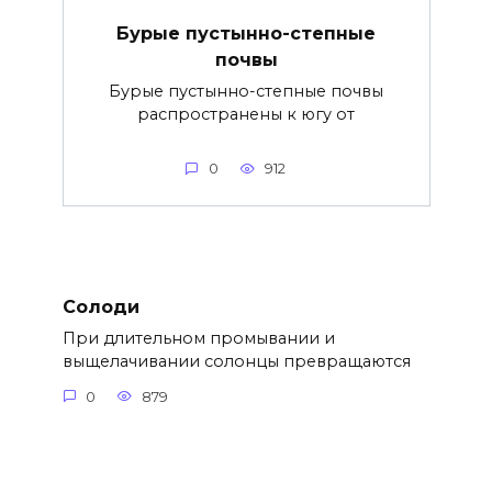
Бурые пустынно-степные
почвы
Бурые пустынно-степные почвы
распространены к югу от
0
912
Солоди
При длительном промывании и
выщелачивании солонцы превращаются
0
879