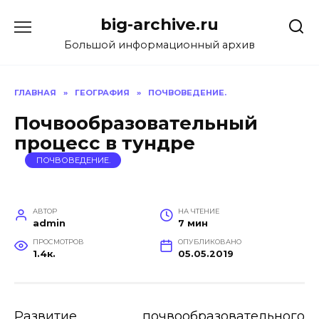
Перейти
big-archive.ru
к
содержанию
Большой информационный архив
ГЛАВНАЯ
»
ГЕОГРАФИЯ
»
ПОЧВОВЕДЕНИЕ.
Почвообразовательный
процесс в тундре
ПОЧВОВЕДЕНИЕ.
АВТОР
НА ЧТЕНИЕ
admin
7 мин
ПРОСМОТРОВ
ОПУБЛИКОВАНО
1.4к.
05.05.2019
Развитие почвообразовательного