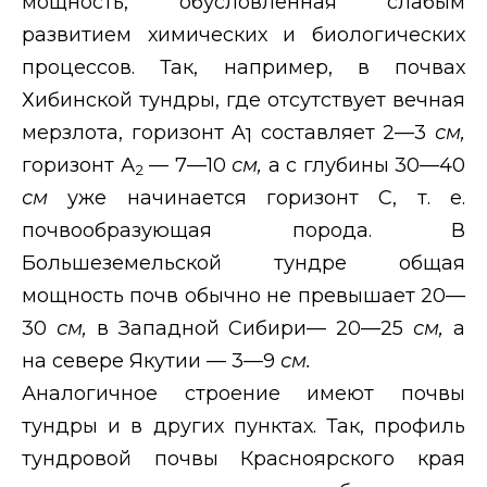
мощность, обусловленная слабым
развитием химических и биологических
процессов. Так, например, в почвах
Хибинской тундры, где отсутствует вечная
мерзлота, горизонт
A
составляет 2—3
см,
1
горизонт А
— 7—10
см,
а с глубины 30—40
2
см
уже начинается горизонт С, т. е.
почвообразующая порода. В
Большеземельской тундре общая
мощность почв обычно не превышает 20—
30
см,
в Западной Сибири— 20—25
см,
а
на севере Якутии — 3—9
см.
Аналогичное строение имеют почвы
тундры и в других пунктах. Так, профиль
тундровой почвы Красноярского края