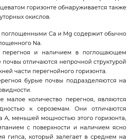
нцеватом горизонте обнаруживается также
уторных окислов.
 поглощенными Са и
Mg
содержит обычно
глощенного
Na
.
 перегноя и наличием в поглощающем
е почвы отличаются непрочной структурой
жней части перегнойного горизонта.
ерегноя бурые почвы подразделяются на
овидности.
е малое количество перегноя, являются
дностью к сероземам. Они отличаются
а А, меньшей мощностью этого горизонта,
ипанием с поверхности и наличием ясно
я гипса, который залегает в среднем на