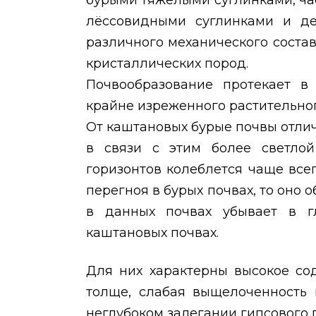
бурыми тяжелыми суглинками, ча
лёссовидными суглинками и д
различного механического соста
кристаллических пород.
Почвообразование протекает в 
крайне изреженного растительног
От каштановых бурые почвы отл
в связи с этим более светлой
горизонтов колеблется чаще всег
перегноя в бурых почвах, то оно
в данных почвах убывает в г
каштановых почвах.
Для них характерны высокое со
толще, слабая выщелоченность 
неглубоком залегании гипсового 