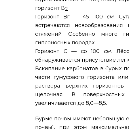
горизонт В
2
Горизонт Вг — 45—100
см.
Суг
встречаются новообразования
стяжений. Особенно много г
гипсоносных породах.
Горизонт С — со 100
см.
Лёс
обнаруживается присутствие легк
Вскипание карбонатов в бурых п
части гумусового горизонта ил
раствора верхних горизонто
щелочная. В поверхностных 
увеличивается до 8,0—8,5.
Бурые почвы имеют небольшую е
почвы), при этом максимальна