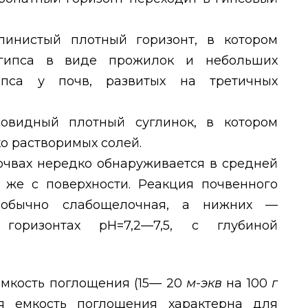
линистый плотный горизонт, в котором
 гипса в виде прожилок и небольших
ипса у почв, развитых на третичных
совидный плотный суглинок, в котором
о растворимых солей.
очвах нередко обнаруживается в средней
и же с поверхности. Реакция почвенного
в обычно слабощелочная, а нижних —
горизонтах рН=7,2—7,5, с глубиной
мкость поглощения (15— 20
м-экв
на 100
г
я емкость поглощения характерна для