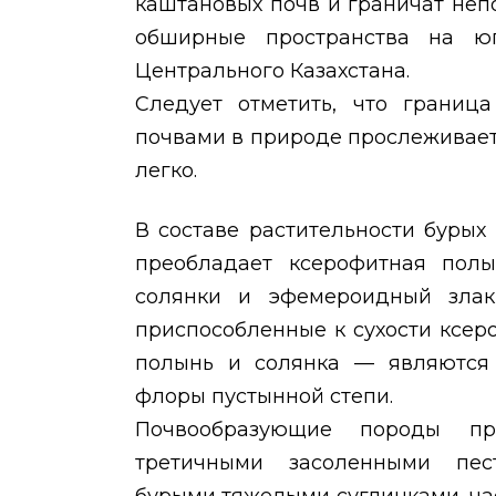
каштановых почв и граничат неп
обширные пространства на юг
Центрального Казахстана.
Следует отметить, что границ
почвами в природе прослеживает
легко.
В составе растительности бурых 
преобладает ксерофитная полы
солянки и эфемероидный злак
приспособленные к сухости ксе
полынь и солянка — являются
флоры пустынной степи.
Почвообразующие породы пр
третичными засоленными пес