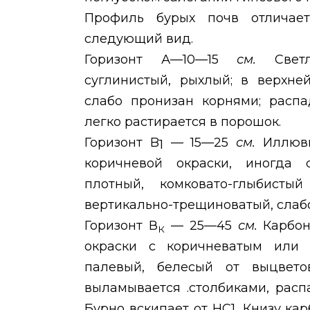
Профиль бурых почв отличает
следующий вид.
Горизонт А—10—15
см.
Свет
суглинистый, рыхлый; в верхне
слабо пронизан корнями; распа
легко растирается в порошок.
Горизонт
B
— 15—25
см.
Иллюви
1
коричневой окраски, иногда с
плотный, комковато-глыбистый
вертикально-трещиноватый, слабо
Горизонт В
— 25—45
см.
Карбон
К
окраски с коричневатым или к
палевый, белесый от выцветов
выламывается .столбиками, рас
Бурно вскипает от НС1, Книзу ка