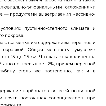
сто засоленными и карбонатными, а также
елювиально-элювиальными отложениями
ва — продуктами выветривания массивно-
условиях пустынно-степного климата и
о покрова.
ичаются меньшим содержанием перегноя и
 окраской. Общая мощность гумусовых
о от 15 до 25
см.
Что касается количества
 обычно не превышает 2%, причем перегной
лубину столь же постепенно, как и в
держание карбонатов во всей почвенной
и почти постоянная солонцеватость при
горизонта.