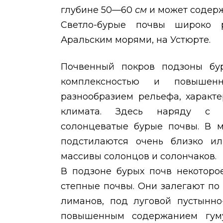
глубине 50—60
см
и может содер
Светло-бурые почвы широко 
Аральским морями, на Устюрте.
Почвенный покров подзоны бур
комплексностью и повышенн
разнообразием рельефа, характ
климата. Здесь наряду с н
солонцеватые бурые почвы. В м
подстилаются очень близко ил
массивы солонцов и солончаков.
В подзоне бурых почв некоторо
степные почвы. Они залегают п
лиманов, под луговой пустынно
повышенным содержанием гуму