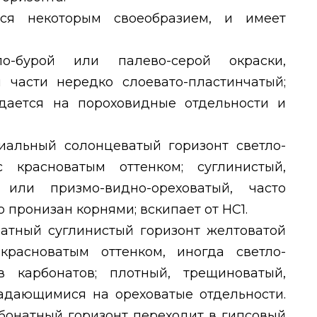
ся некоторым своеобразием, и имеет
ло-бурой или палево-серой окраски,
й части нередко слоевато-пластинчатый;
дается на пороховидные отдельности и
альный солонцеватый горизонт светло-
 красноватым оттенком; суглинистый,
 или призмо-видно-ореховатый, часто
 пронизан корнями; вскипает от НС1.
атный суглинистый горизонт желтоватой
расноватым оттенком, иногда светло-
 карбонатов; плотный, трещиноватый,
падающимися на ореховатые отдельности.
рбонатный горизонт переходит в гипсовый