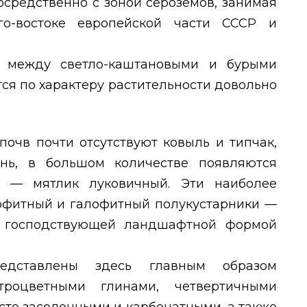
осредственно с зоной сероземов, занимая
о-востоке европейской части СССР и
а между светло-каштановыми и бурыми
ся по характеру растительности довольно
почв почти отсутствуют ковыль и типчак,
нь, в большом количестве появляются
 — мятлик луковичный. Эти наиболее
рофитный и галофитный полукустарники —
 господствующей ландшафтной формой
едставлены здесь главным образом
троцветными глинами, четвертичными