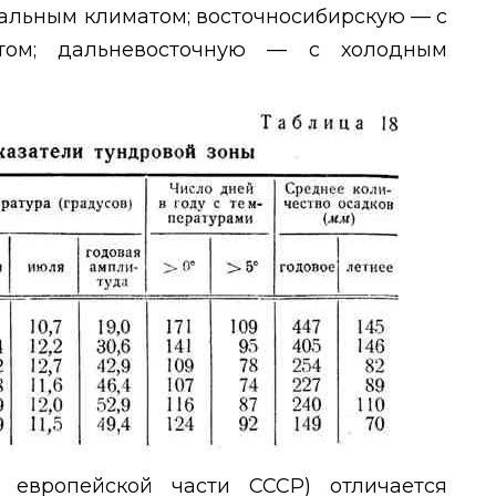
альным климатом; восточносибирскую — с
атом; дальневосточную — с холодным
 европейской части СССР) отличается