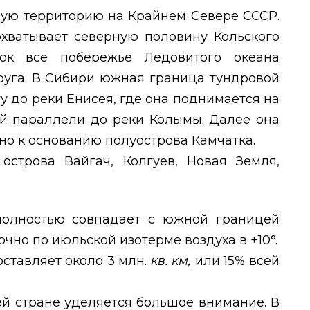
ную территорию на Крайнем Севере СССР.
охватывает северную половину Кольского
ок все побережье Ледовитого океана
руга. В Сибири южная граница тундровой
у до реки Енисея, где она поднимается на
0-й параллели до реки Колымы; Далее она
рно к основанию полуострова Камчатка.
острова Вайгач, Колгуев, Новая Земля,
олностью совпадает с южной границей
точно по июльской изотерме воздуха в +10°.
оставляет около 3 млн.
кв. км,
или 15% всей
й стране уделяется большое внимание. В