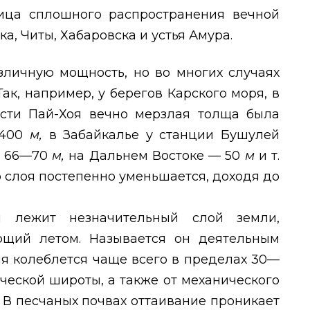
ица сплошного распространения вечной
, Читы, Хабаровска и устья Амура.
зличную мощность, но во многих случаях
ак, например, у берегов Карского моря, в
сти Пай-Хоя вечно мерзлая толща была
 400
м,
в Забайкалье у станции Бушулей
ь 66—70
м,
на Дальнем Востоке — 50
м
и т.
о слоя постепенно уменьшается, доходя до
 лежит незначительный слой земли,
щий летом. Называется он деятельным
ия колеблется чаще всего в пределах 30—
ческой широты, а также от механического
 В песчаных почвах оттаивание проникает