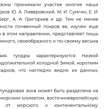
 зоны принимали участие многие наши
дков Ю. А. Ливеровский, М. И. Сумгин, Е. И.
Берг, А. А. Григорьев и др. Тем не менее
тности почвенный покров ее, изучен еще
но в этом направлении, представляет лишь
омного, своеобразного и по-своему весьма
вия тундры характеризуются Низкой
одолжительной холодной Зимой, коротким
адков, что наглядно видно из данных,
тундровая зона может быть разделена на
м морским климатом, восточноевропейскую
от морского к континентальному;