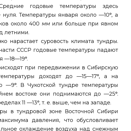
Средние годовые температуры здесь
 нуля. Температуры января около —10°, а
дков около 400
мм
или больше при явном
д летними.
ко нарастает суровость климата тундры.
й части СССР годовые температуры падают
я —18—19°.
оисходят при передвижении в Сибирскую
температуры доходят до —15—17°, а на
 —9°. В Чукотской тундре температуры
йнем востоке они поднимаются до —25°.
елах 11 —13°, т. е. выше, чем на западе.
ры в тундровой зоне Восточной Сибири
аксимума давления, что обусловливает
сильное охлаждение воздуха над снежным