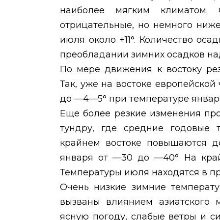
наиболее мягким климатом. 
отрицательные, но немного ниже
июля около +11°. Количество оса
преобладании зимних осадков на
По мере движения к востоку рез
Так, уже на востоке европейско
до —4—5° при температуре январ
Еще более резкие изменения пр
тундру, где средние годовые 
крайнем востоке повышаются до
января от —30 до —40°. На кра
Температуры июля находятся в пред
Очень низкие зимние температу
вызваны влиянием азиатского м
ясную погоду, слабые ветры и 