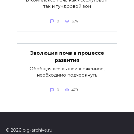
В комплексе почв как лесолуговой,
так и тундровой зон
0
674
Эволюция почв в процессе
развития
Обобщая все вышеизложенное,
необходимо подчеркнуть
0
479
© 2026 big-archive.ru