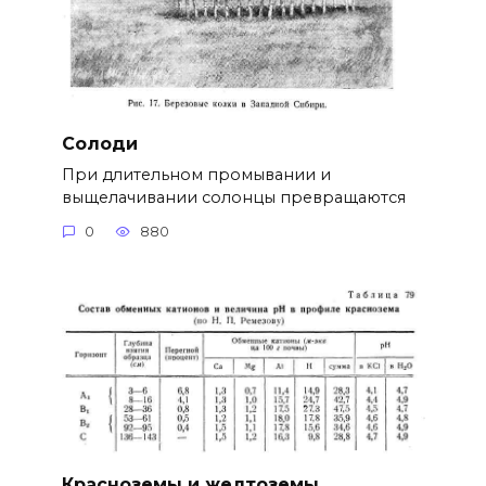
Солоди
При длительном промывании и
выщелачивании солонцы превращаются
0
880
Красноземы и желтоземы