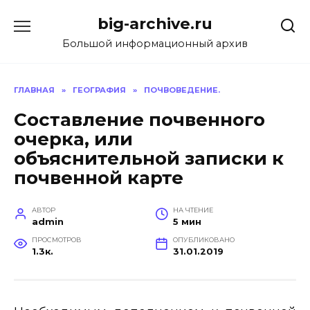
Перейти
big-archive.ru
к
содержанию
Большой информационный архив
ГЛАВНАЯ
»
ГЕОГРАФИЯ
»
ПОЧВОВЕДЕНИЕ.
Составление почвенного
очерка, или
объяснительной записки к
почвенной карте
АВТОР
НА ЧТЕНИЕ
admin
5 мин
ПРОСМОТРОВ
ОПУБЛИКОВАНО
1.3к.
31.01.2019