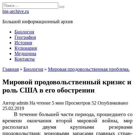
Перейти
Search
к
for:
big-archive.ru
содержанию
Большой информационный архив
Биология
География
История
Кулинария
Медицина
Контакты
Главная
»
Биология
»
Мировая продовольственная проблема.
Мировой продовольственный кризис и
роль США в его обострении
Автор
admin
На чтение
5 мин
Просмотров
52
Опубликовано
25.02.2019
В течение большей части периода, прошедшего со
времени окончания второй мировой войны, мир
располагал двумя крупными резервами
продовольствия: зерновыми запасами главных стран-