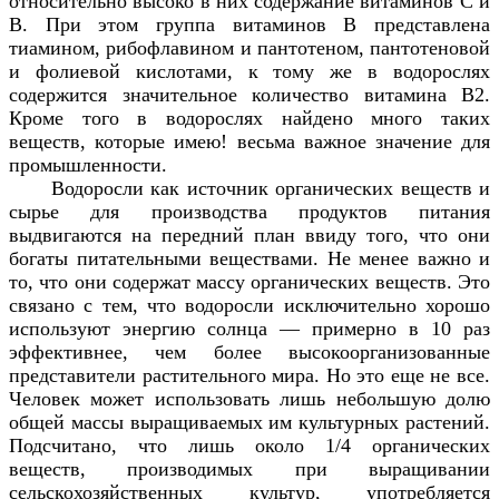
относительно высоко в них содержание витаминов С и
В. При этом группа витаминов В представлена
тиамином, рибофлавином и пантотеном, пантотеновой
и фолиевой кислотами, к тому же в водорослях
содержится значительное количество витамина
B
2.
Кроме того в водорослях найдено много таких
веществ, которые имею! весьма важное значение для
промышленности.
Водоросли как источник органических веществ и
сырье для производства продуктов питания
выдвигаются на передний план ввиду того, что они
богаты питательными веществами. Не менее важно и
то, что они содержат массу органических веществ. Это
связано с тем, что водоросли исключительно хорошо
используют энергию солнца — примерно в 10 раз
эффективнее, чем более высокоорганизованные
представители растительного мира. Но это еще не все.
Человек может использовать лишь небольшую долю
общей массы выращиваемых им культурных растений.
Подсчитано, что лишь около 1/4 органических
веществ, производимых при выращивании
сельскохозяйственных культур, употребляется