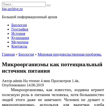
Перейти
Search
к
for:
big-archive.ru
содержанию
Большой информационный архив
Биология
География
История
Кулинария
Медицина
Контакты
Главная
»
Биология
»
Мировая продовольственная проблема.
Микроорганизмы как потенциальный
источник питания
Автор
admin
На чтение
4 мин
Просмотров
1.4к.
Опубликовано
14.06.2019
Микроорганизмы, как известно, издавна играют
полезную роль в питании человека, хотя большинство
людей этого даже не замечают. Человек не думает о
микроорганизмах, используя для выпечки хлеба