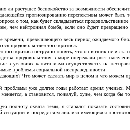
ано ли растущее беспокойство за возможности обеспечит
оддающейся прогнозированию перспективы может быть то
вопроса о том, как будет складываться продовольственн
ием, чем нейтронная бомба, если оно будет превращен
ие времени, превышающего весь период ожидаемого био
гося продовольственного кризиса.
ого кризиса нетрудно понять, что он возник не из-за п
дства продовольствия в мире опережали рост населения
ение в условиях капитализма осуществляется на неспра
шимые проблемы социальной несправедливости.
одающих? Что может сделать мир в целом и что можем п
 проблемы уже долгие годы работает армия ученых. Мн
няется, а становится, пожалуй, хуже, чем когда бы то
ю полноту охвата темы, я старался показать состояни
ситуации и посредством анализа имеющихся прогнозов