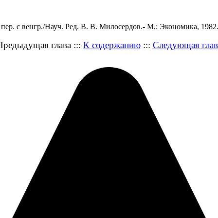
р. с венгр./Науч. Ред. В. В. Милосердов.- М.: Экономика, 1982.-
Предыдущая глава :::
К содержанию
:::
Следующая глав