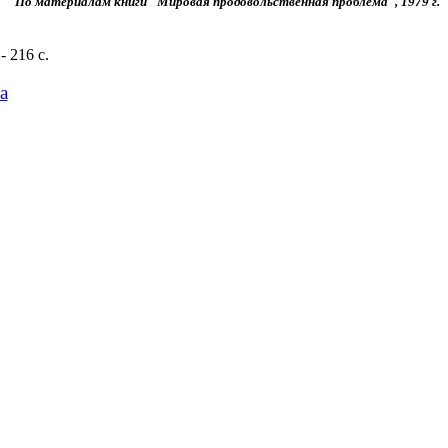
По материалам книги "Мировая продовольственная проблема", 1979 г.
 216 с.
а