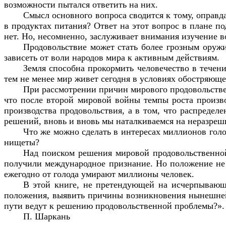
возможности пытался ответить на них.
Смысл основного вопроса сводится к тому, оправд
в продуктах питания? Ответ на этот вопрос в плане п
нет. Но, несомненно, заслуживает внимания изучение 
Продовольствие может стать более грозным оруж
зависеть от воли народов мира к активным действиям.
Земля способна прокормить человечество в течен
тем не менее мир живет сегодня в условиях обостряюще
При рассмотрении причин мирового продовольственн
что после второй мировой войны темпы роста произво
производства продовольствия,
а в том, что распредел
решений, вновь и вновь мы наталкиваемся на неразре
Что же можно сделать в интересах миллионов гол
нищеты?
Над поиском решения мировой продовольственной
получили международное признание. Но положение не ме
ежегодно от голода умирают миллионы человек.
В этой книге, не претендующей на исчерпывающу
положения, выявить причины возникновения нынешней 
пути ведут к решению продовольственной проблемы?».
П. Шаркань