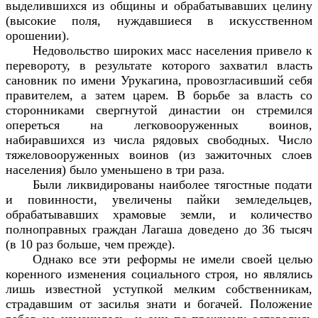
выделившихся из общины и обрабатывавших целину
(высокие поля, нуждавшиеся в искусственном
орошении).
Недовольство широких масс населения привело к
перевороту, в результате которого захватил власть
сановник по имени Урукагина, провозгласивший себя
правителем, а затем царем. В борьбе за власть со
сторонниками свергнутой династии он стремился
опереться на легковооруженных воинов,
набиравшихся из числа рядовых свободных. Число
тяжеловооруженных воинов (из зажиточных слоев
населения) было уменьшено в три раза.
Были ликвидированы наиболее тягостные подати
и повинности, увеличены пайки земледельцев,
обрабатывавших храмовые земли, и количество
полноправных граждан Лагаша доведено до 36 тысяч
(в 10 раз больше, чем прежде).
Однако все эти реформы не имели своей целью
коренного изменения социального строя, но являлись
лишь известной уступкой мелким собственникам,
страдавшим от засилья знати и богачей. Положение