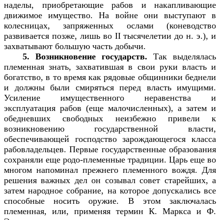
наделы, приобретающие рабов и накапливающие
движимое имущество. На войне они выступают в
колесницах, запряженных ослами (коневодство
развивается позже, лишь во II тысячелетии до н. э.), и
захватывают большую часть добычи.
5. Возникновение государств.
Так выделялась
племенная знать, захватившая в свои руки власть и
богатство, в то время как рядовые общинники беднели
и должны были смиряться перед власть имущими.
Усиление имущественного неравенства и
эксплуатация рабов (еще малочисленных), а затем и
обедневших свободных неизбежно привели к
возникновению государственной власти,
обеспечивающей господство зарождающегося класса
рабовладельцев. Первые государственные образования
сохраняли еще родо-племенные традиции. Царь еще во
многом напоминал прежнего племенного вождя. Для
решения важных дел он созывал совет старейших, а
затем народное собрание, на которое допускались все
способные носить оружие. В этом заключалась
племенная, или, применяя термин К. Маркса и Ф.