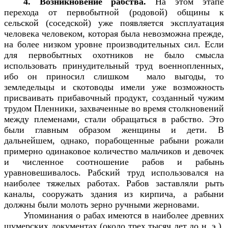
4. Возникновение рабства.
На этом этапе
перехода от первобытной (родовой) общины к
сельской (соседской) уже появляется эксплуатация
человека человеком, которая была невозможна прежде,
на более низком уровне производительных сил. Если
для первобытных охотников не было смысла
использовать принудительный труд военнопленных,
ибо он приносил слишком мало выгоды, то
земледельцы и скотоводы имели уже возможность
присваивать прибавочный продукт, созданный чужим
трудом Пленники, захваченные во время столкновений
между племенами, стали обращаться в рабство. Это
были главным образом женщины и дети. В
дальнейшем, однако, порабощенные рабыни рожали
примерно одинаковое количество мальчиков и девочек
и численное соотношение рабов и рабынь
уравновешивалось. Рабский труд использовался на
наиболее тяжелых работах. Рабов заставляли рыть
каналы, сооружать здания из кирпича, а рабыни
должны были молоть зерно ручными жерновами.
Упоминания о рабах имеются в наиболее древних
шумерских документах (около трех тысяч лет до н. э.).