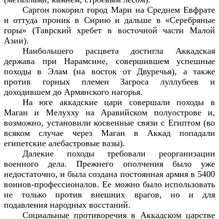
Саргон покорил город Мари на Среднем Евфрате
и оттуда проник в Сирию и дальше в «Серебряные
горы» (Таврский хребет в восточной части Малой
Азии).
Наибольшего расцвета достигла Аккадская
держава при Нарамсине, совершившем успешные
походы в Элам (на восток от Двуречья), а также
против горных племен Загроса луллубеев и
доходившем до Армянского нагорья.
На юге аккадские цари совершали походы в
Маган и Мелухху на Аравийском полуострове и,
возможно, установили косвенные связи с Египтом (во
всяком случае через Маган в Аккад попадали
египетские алебастровые вазы).
Далекие походы требовали реорганизации
военного дела. Прежнего ополчения было уже
недостаточно, и была создана постоянная армия в 5400
воинов-профессионалов. Ее можно было использовать
не только против внешних врагов, но и для
подавления народных восстаний.
Социальные противоречия в Аккадском царстве