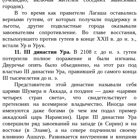
городов).
В то время как правители Лагаша оставались
верными гутеям, от которых получали поддержку и
льготы, другие подвластные города оказывали
завоевателям сопротивление. Во главе восстания,
вспыхнувшего против гутеев в конце XXII в. до н. э.,
встали Ур и Урук.
11. III династия Ура.
В 2108 г. до н. э. гутеи
потерпели полное поражение и были изгнаны.
Двуречье опять было объединено, на этот раз под
властью III династии Ура, правившей до самого конца
III тысячелетия до н. э.
Представители этой династии называли себя
царями Шумера и Аккада, а позднее — даже «царями
четырех стран света», что свидетельствует о
претензиях на всемирное владычество. Иногда они
именуются даже богами (в чем им подал пример
аккадский царь Нарамсин). Цари III династии Ура
совершили ряд завоеваний на западе (в Сирии) и на
востоке (в Эламе), а на севере подчинили своему
влиянию Ашшур. Развивается внутренняя и внешняя