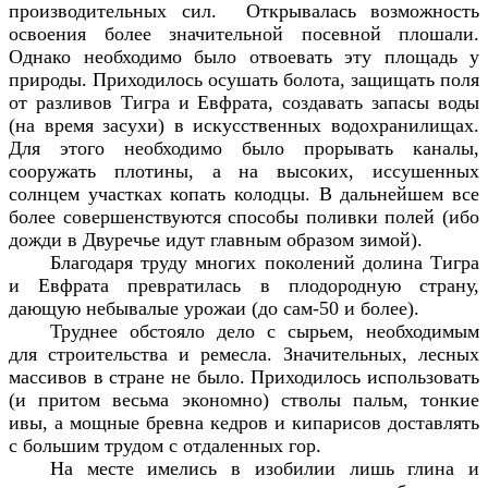
производительных сил. Открывалась возможность
освоения более значительной посевной плошали.
Однако необходимо было отвоевать эту площадь у
природы. Приходилось осушать болота, защищать поля
от разливов Тигра и Евфрата, создавать запасы воды
(на время засухи) в искусственных водохранилищах.
Для этого необходимо было прорывать каналы,
сооружать плотины, а на высоких, иссушенных
солнцем участках копать колодцы. В дальнейшем все
более совершенствуются способы поливки полей (ибо
дожди в Двуречье идут главным образом зимой).
Благодаря труду многих поколений долина Тигра
и Евфрата превратилась в плодородную страну,
дающую небывалые урожаи (до сам-50 и более).
Труднее обстояло дело с сырьем, необходимым
для строительства и ремесла. Значительных, лесных
массивов в стране не было. Приходилось использовать
(и притом весьма экономно) стволы пальм, тонкие
ивы, а мощные бревна кедров и кипарисов доставлять
с большим трудом с отдаленных гор.
На месте имелись в изобилии лишь глина и