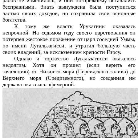
рабов не изменилось, и они по-прежнему оставались
бесправными. Знать вынуждена была поступиться
частью своих доходов, но сохранила свои основные
богатства.
К тому же власть Урукагины оказалась
непрочной. На седьмом году своего царствования он
потерпел жестокое поражение от царя соседней Уммы,
по имени Лугальзагисси, и утратил большую часть
своих владений, за исключением крепости Гирсу.
Однако и торжество Лугальзагисси оказалось
недолгим. Хотя он прошел (если верить его
заявлению) от Нижнего моря (Персидского залива) до
Верхнего моря (Средиземного), но созданная им
держава оказалась эфемерной.