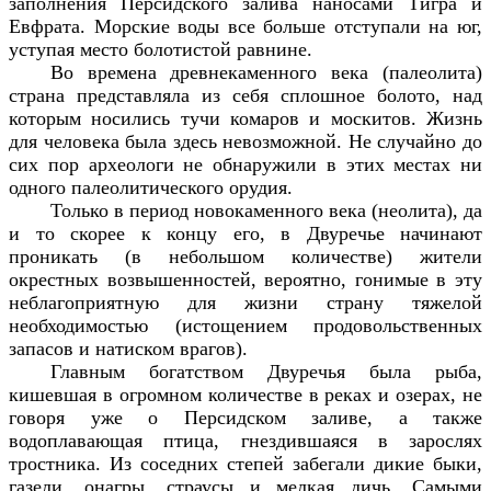
заполнения Персидского залива наносами Тигра и
Евфрата. Морские воды все больше отступали на юг,
уступая место болотистой равнине.
Во времена древнекаменного века (палеолита)
страна представляла из себя сплошное болото, над
которым носились тучи комаров и москитов. Жизнь
для человека была здесь невозможной. Не случайно до
сих пор археологи не обнаружили в этих местах ни
одного палеолитического орудия.
Только в период новокаменного века (неолита), да
и то скорее к концу его, в Двуречье начинают
проникать (в небольшом количестве) жители
окрестных возвышенностей, вероятно, гонимые в эту
неблагоприятную для жизни страну тяжелой
необходимостью (истощением продовольственных
запасов и натиском врагов).
Главным богатством Двуречья была рыба,
кишевшая в огромном количестве в реках и озерах, не
говоря уже о Персидском заливе, а также
водоплавающая птица, гнездившаяся в зарослях
тростника. Из соседних степей забегали дикие быки,
газели, онагры, страусы и мелкая дичь. Самыми