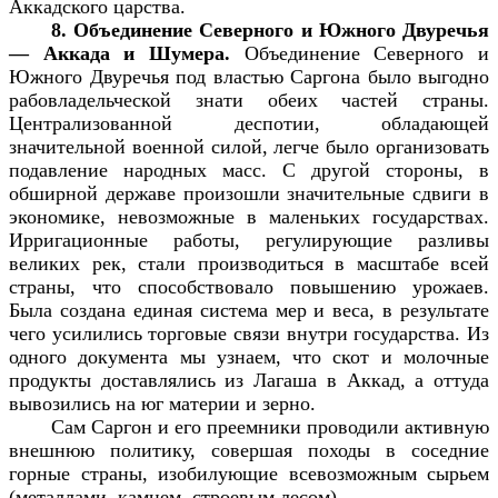
Аккадского царства.
8. Объединение Северного и Южного Двуречья
— Аккада и Шумера.
Объединение Северного и
Южного Двуречья под властью Саргона было выгодно
рабовладельческой знати обеих частей страны.
Централизованной деспотии, обладающей
значительной военной силой, легче было организовать
подавление народных масс. С другой стороны, в
обширной державе произошли значительные сдвиги в
экономике, невозможные в маленьких государствах.
Ирригационные работы, регулирующие разливы
великих рек, стали производиться в масштабе всей
страны, что способствовало повышению урожаев.
Была создана единая система мер и веса, в результате
чего усилились торговые связи внутри государства. Из
одного документа мы узнаем, что скот и молочные
продукты доставлялись из Лагаша в Аккад, а оттуда
вывозились на юг материи и зерно.
Сам Саргон и его преемники проводили активную
внешнюю политику, совершая походы в соседние
горные страны, изобилующие всевозможным сырьем
(металлами, камнем, строевым лесом).