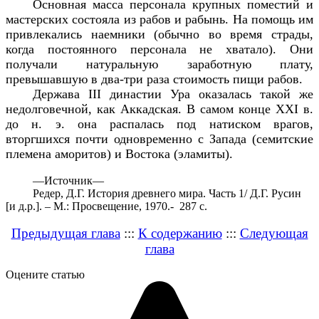
Основная масса персонала крупных поместий и
мастерских состояла из рабов и рабынь. На помощь им
привлекались наемники (обычно во время страды,
когда постоянного персонала не хватало). Они
получали натуральную заработную плату,
превышавшую в два-три раза стоимость пищи рабов.
Держава III династии Ура оказалась такой же
недолговечной, как Аккадская. В самом конце XXI в.
до н. э. она распалась под натиском врагов,
вторгшихся почти одновременно с Запада (семитские
племена аморитов) и Востока (эламиты).
—
Источник—
Редер, Д.Г. История древнего мира. Часть 1/ Д.Г. Русин
[и д.р.]. – М.: Просвещение, 1970.- 287 с.
Предыдущая глава
:::
К содержанию
:::
Следующая
глава
Оцените статью