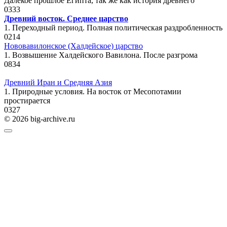
Далекое прошлое Египта, так же как история древнего
0
333
Древний восток. Среднее царство
1. Переходный период. Полная политическая раздробленность
0
214
Нововавилонское (Халдейское) царство
1. Возвышение Халдейского Вавилона. После разгрома
0
834
Древний Иран и Средняя Азия
1. Природные условия. На восток от Месопотамии
простирается
0
327
© 2026 big-archive.ru