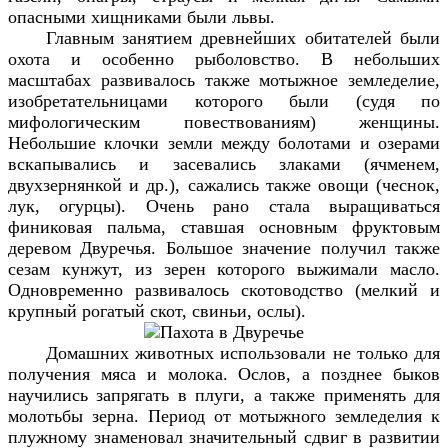
опасными хищниками были львы.
Главным занятием древнейших обитателей были
охота и особенно рыболовство. В небольших
масштабах развивалось также мотыжное земледелие,
изобретательницами которого были (судя по
мифологическим повествованиям) женщины.
Небольшие клочки земли между болотами и озерами
вскапывались и засевались злаками (ячменем,
двухзернянкой и др.), сажались также овощи (чеснок,
лук, огурцы). Очень рано стала выращиваться
финиковая пальма, ставшая основным фруктовым
деревом Двуречья. Большое значение получил также
сезам кунжут, из зерен которого выжимали масло.
Одновременно развивалось скотоводство (мелкий и
крупный рогатый скот, свиньи, ослы).
Домашних животных использовали не только для
получения мяса и молока. Ослов, а позднее быков
научились запрягать в плуги, а также применять для
молотьбы зерна. Период от мотыжного земледелия к
плужному знаменовал значительный сдвиг в развитии