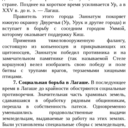
стране. Позднее на короткое время усиливается Ур, а в
XXV
в. до н. э. — Лагаш.
Правитель этого города Эаннатум покоряет
южную окраину Двуречья (Ур, Урук и другие города) и
вступает в борьбу с соседним городом Уммой,
которому оказывает поддержку Киш.
Применив тяжеловооруженную фалангу,
состоящую из копьеносцев и прикрывающих их
щитоносцев, Эаннатум победил противника и на
замечательном памятнике (так называемой Стеле
коршунов) велел изобразить свою победу и поле
битвы с трупами врагов, терзаемыми хищными
птицами.
7. Социальная борьба в Лагаше.
В последующее
время в Лагаше до крайности обостряются социальные
противоречия. Значительная часть храмовых земель,
сдававшаяся в обработку рядовым общинникам,
перешла в собственность патеси. Одновременно
уменьшились продовольственные выдачи
земледельцам, выдаваемые за работу на этих землях.
Были установлены специальные сборы с земледельцев,