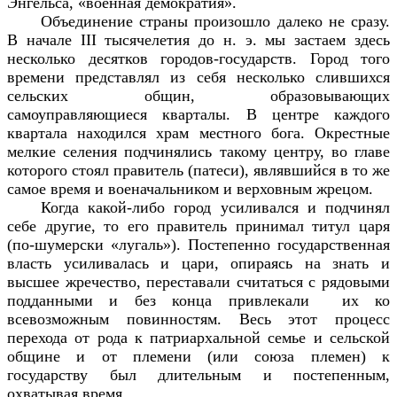
Энгельса, «военная демократия».
Объединение страны произошло далеко не сразу.
В начале III тысячелетия до н. э. мы застаем здесь
несколько десятков городов-государств. Город того
времени представлял из себя несколько слившихся
сельских общин, образовывающих
самоуправляющиеся кварталы. В центре каждого
квартала находился храм местного бога. Окрестные
мелкие селения подчинялись такому центру, во главе
которого стоял правитель (патеси), являвшийся в то же
самое время и военачальником и верховным жрецом.
Когда какой-либо город усиливался и подчинял
себе другие, то его правитель принимал титул царя
(по-шумерски «лугаль»). Постепенно государственная
власть усиливалась и цари, опираясь на знать и
высшее жречество, переставали считаться с рядовыми
подданными и без конца привлекали их ко
всевозможным повинностям. Весь этот процесс
перехода от рода к патриархальной семье и сельской
общине и от племени (или союза племен) к
государству был длительным и постепенным,
охватывая время