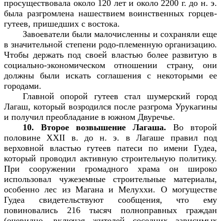
просуществовала около 120 лет и около 2200 г. до н. э.
была разгромлена нашествием воинственных горцев-
гутеев, пришедших с востока.
Завоеватели были малочисленны и сохраняли еще
в значительной степени родо-племенную организацию.
Чтобы держать под своей властью более развитую в
социально-экономическом отношении страну, они
должны были искать соглашения с некоторыми ее
городами.
Главной опорой гутеев стал шумерский город
Лагаш, который возродился после разгрома Урукагины
и получил преобладание в южном Двуречье.
10. Второе возвышение Лагаша.
Во второй
половине XXII в. до н. э. в Лагаше правил под
верховной властью гутеев патеси по имени Гудеа,
который проводил активную строительную политику.
При сооружении громадного храма он широко
использовал чужеземные строительные материалы,
особенно лес из Магана и Мелуххи. О могуществе
Гудеа свидетельствуют сообщения, что ему
повиновались 216 тысяч полноправных граждан
(очевидно, включая жителей соседних зависимых