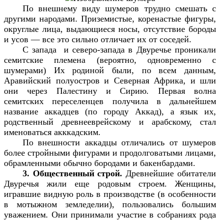
По внешнему виду шумеров трудно смешать с
другими народами. Приземистые, коренастые фигуры,
округлые лица, выдающиеся носы, отсутствие бороды
и усов — все это сильно отличает их от соседей.
С запада и северо-запада в Двуречье проникали
семитские племена (вероятно, одновременно с
шумерами) Их родиной были, по всем данным,
Аравийский полуостров и Северная Африка, и шли
они через Палестину и Сирию. Первая волна
семитских переселенцев получила в дальнейшем
название аккадцев (по городу Аккад), а язык их,
родственный древнееврейскому и арабскому, стал
именоваться акккадским.
По внешности аккадцы отличались от шумеров
более стройными фигурами и продолговатыми лицами,
обрамленными обычно бородами и бакенбардами.
3. Общественный строй.
Древнейшие обитатели
Двуречья жили еще родовым строем. Женщины,
игравшие видную роль в производстве (в особенности
в мотыжном земледелии), пользовались большим
уважением. Они принимали участие в собраниях рода