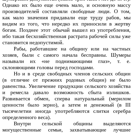
Однако их было еще очень мало, и основную массу
производителей составляли свободные люди. О том,
как мало значения придавали еще труду рабов, мы
видим из того, что нередко их приносили в жертву
богам. Позднее этот обычай вышел из употребления,
ибо такая бесхозяйственная растрата рабочей силы уже
становится недопустимой.
Рабы, работавшие на общину или на частных
хозяев, были с самого начала бесправны. Шумеры
называли их «не поднимающими глаз», т. е.
склоняющими головы перед господами.
Но и в среде свободных членов сельских общин
(в отличие от прежних родовых общин) не было
равенства. Увеличение продукции сельского хозяйства
и ремесла давало возможность сбыта излишков.
Развивается обмен, сперва натуральный (мерилом
ценности было зерно), а затем и денежный (в III
тысячелетии иногда употребляются слитки серебра
определенного веса).
Внутри сельской общины выделяются
могущественные семьи, захватывающие лучшие