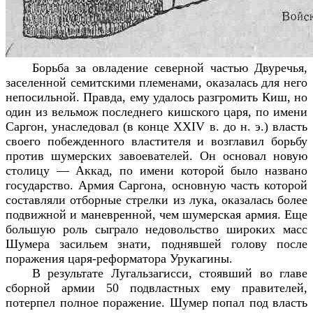
Борьба за овладение северной частью Двуречья,
заселенной семитскими племенами, оказалась для него
непосильной. Правда, ему удалось разгромить Киш, но
один из вельмож последнего кишского царя, по имени
Саргон, унаследовал (в конце XXIV в. до н. э.) власть
своего побежденного властителя и возглавил борьбу
против шумерских завоевателей. Он основал новую
столицу — Аккад, по имени которой было названо
государство. Армия Саргона, основную часть которой
составляли отборные стрелки из лука, оказалась более
подвижной и маневренной, чем шумерская армия. Еще
большую роль сыграло недовольство широких масс
Шумера засильем знати, поднявшей голову после
поражения царя-реформатора Урукагины.
В результате Лугальзагисси, стоявший во главе
сборной армии 50 подвластных ему правителей,
потерпел полное поражение. Шумер попал под власть