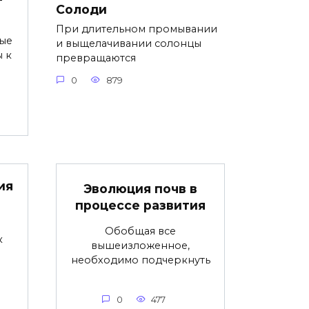
Солоди
При длительном промывании
ые
и выщелачивании солонцы
 к
превращаются
0
879
ия
Эволюция почв в
процессе развития
Обобщая все
к
вышеизложенное,
необходимо подчеркнуть
0
477