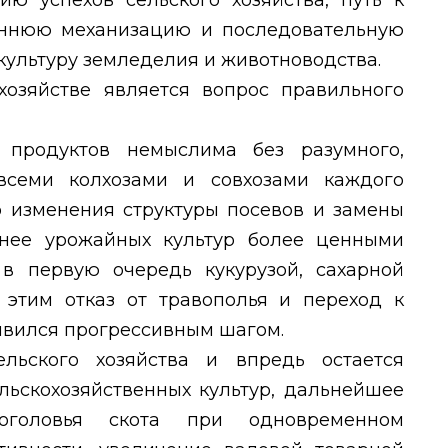
ю успехов сельского хозяйства, путь к
оннюю механизацию и последовательную
культуру земледелия и животноводства.
озяйстве является вопрос правильного
 продуктов немыслима без разумного,
всеми колхозами и совхозами каждого
о изменения структуры посевов и замены
нее урожайных культур более ценными
в первую очередь кукурузой, сахарной
 этим отказ от травополья и переход к
явился прогрессивным шагом.
льского хозяйства и впредь остается
льскохозяйственных культур, дальнейшее
поголовья скота при одновременном