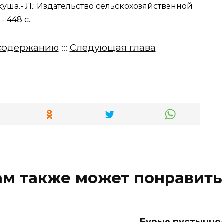
куша.- Л.: Издательство сельскохозяйственной
- 448 с.
содержанию
:::
Следующая глава
ам также может понравить
Бурые пустынно