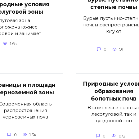
родные условия
степные почвы
олуговой зоны
Бурые пустынно-степн
луговая зона
почвы распространены
оложена южнее
югу от
ровой и занимает
1.6к.
0
911
Природные услов
раницы и площади
образования
черноземной зоны
болотных почв
Современная область
В комплексе почв ка
распространения
лесолуговой, так и
черноземных почв
тундровой зон
0
1.3к.
0
672