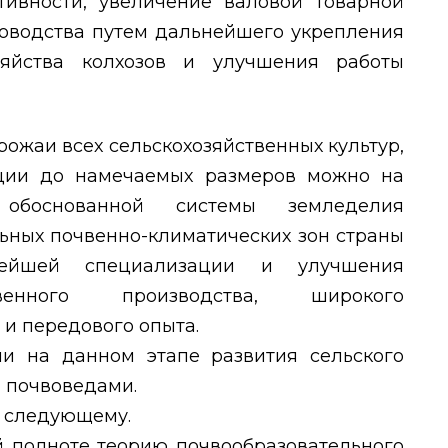
тивности, увеличение валовой товарной
оводства путем дальнейшего укрепления
зяйства колхозов и улучшения работы
рожаи всех сельскохозяйственных культур,
ции до намечаемых размеров можно на
обоснованной системы земледелия
ьных почвенно-климатических зон страны
нейшей специализации и улучшения
твенного производства, широкого
и передового опыта.
и на данном этапе развития сельского
и почвоведами.
к следующему.
ей полноте теорию почвообразовательного