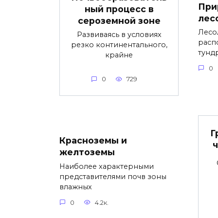
При
ный процесс в
лес
сероземной зоне
Лесо
Развиваясь в условиях
расп
резко континентального,
тунд
крайне
0
0
729
Г
Красноземы и
желтоземы
Наиболее характерными
представителями почв зоны
влажных
0
4.2к.