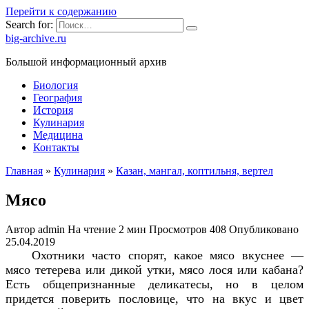
Перейти к содержанию
Search for:
big-archive.ru
Большой информационный архив
Биология
География
История
Кулинария
Медицина
Контакты
Главная
»
Кулинария
»
Казан, мангал, коптильня, вертел
Мясо
Автор
admin
На чтение
2 мин
Просмотров
408
Опубликовано
25.04.2019
Охотники часто спорят, какое мясо вкуснее —
мясо тетерева или дикой утки, мясо лося или кабана?
Есть общепризнанные деликатесы, но в целом
придется поверить пословице, что на вкус и цвет