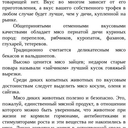
товарищей нет. Вкус во многом зависит от его
приготовления, а вкус вашего собственного трофея в
любом случае будет лучше, чем у дичи, купленной на
рынке.
Общепринятыми отменными вкусовыми
качествами обладает мясо пернатой дичи куриных
пород: перепелов, рябчиков, куропаток, фазанов,
глухарей, тетеревов.
Традиционно считается деликатесным мясо
бекасов и вальдшнепов.
Высоко ценится мясо зайцев; недаром старые
повара называли «зайчиком» лучший кусок говяжьей
вырезки.
Среди диких копытных животных по вкусовым
достоинствам следует выделить мясо косули, оленя и
сайгака.
Мясо диких животных полезно и безопасно. Это,
пожалуй, единственный мясной продукт, в отношении
которого можно быть уверенным, что животное при
жизни не кормили гормонами, антибиотиками и
стимуляторами роста и эти вещества не накопились в
мясе. Дикие животные живут в естественной среде и