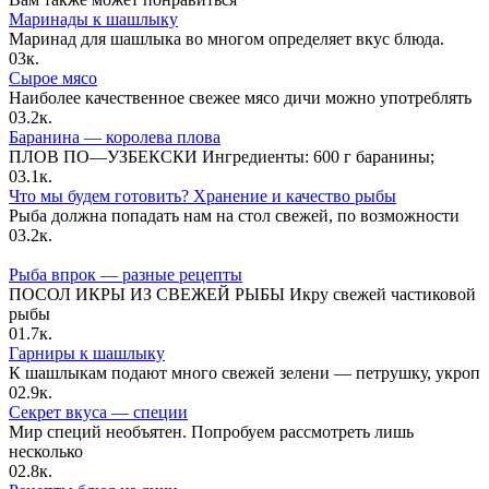
Маринады к шашлыку
Маринад для шашлыка во многом определяет вкус блюда.
0
3к.
Сырое мясо
Наиболее качественное свежее мясо дичи можно употреблять
0
3.2к.
Баранина — королева плова
ПЛОВ ПО—УЗБЕКСКИ Ингредиенты: 600 г баранины;
0
3.1к.
Что мы будем готовить? Хранение и качество рыбы
Рыба должна попадать нам на стол свежей, по возможности
0
3.2к.
Рыба впрок — разные рецепты
ПОСОЛ ИКРЫ ИЗ СВЕЖЕЙ РЫБЫ Икру свежей частиковой
рыбы
0
1.7к.
Гарниры к шашлыку
К шашлыкам подают много свежей зелени — петрушку, укроп
0
2.9к.
Секрет вкуса — специи
Мир специй необъятен. Попробуем рассмотреть лишь
несколько
0
2.8к.