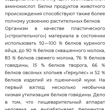
аминокислот. Белки продуктов животного
происхождения способствуют также более
полному усвоению растительных белков.
Организм в качестве пластического
(«строительного») материала в состоянии
использовать 92—100
%
белков куриного
яйца, до 90
%
белков сквашенного молока,
83
%
белков свежего молока, 76
%
белков
говядины,
15
% белков творога, 66
%
белков овсяных хлопьев «Геркулес» и 52
%
белков изделий из пшеничной муки. На
первый взгляд несколько необычна
низкая утилизация белков говядины. Дело
в том, что пищеварительный аппарат
человека не вырабатывает ферментов,