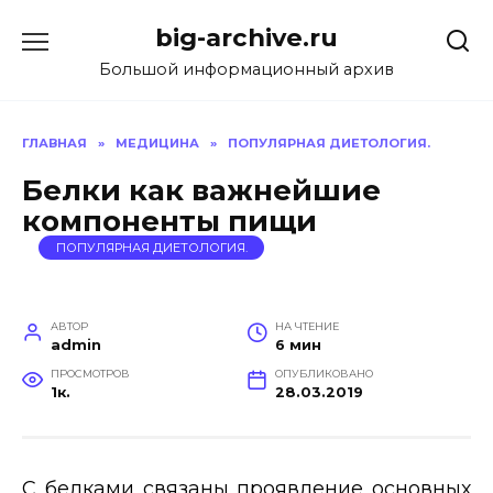
Перейти
big-archive.ru
к
содержанию
Большой информационный архив
ГЛАВНАЯ
»
МЕДИЦИНА
»
ПОПУЛЯРНАЯ ДИЕТОЛОГИЯ.
Белки как важнейшие
компоненты пищи
ПОПУЛЯРНАЯ ДИЕТОЛОГИЯ.
АВТОР
НА ЧТЕНИЕ
admin
6 мин
ПРОСМОТРОВ
ОПУБЛИКОВАНО
1к.
28.03.2019
С белками связаны проявление основных