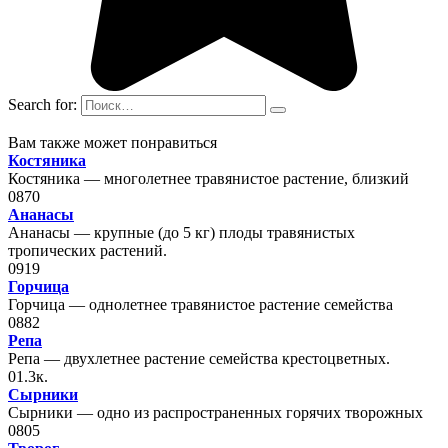
Search for:
Вам также может понравиться
Костяника
Костяника — многолетнее травянистое растение, близкий
0
870
Ананасы
Ананасы — крупные (до 5 кг) плоды травянистых
тропических растений.
0
919
Горчица
Горчица — однолетнее травянистое растение семейства
0
882
Репа
Репа — двухлетнее растение семейства крестоцветных.
0
1.3к.
Сырники
Сырники — одно из распространенных горячих творожных
0
805