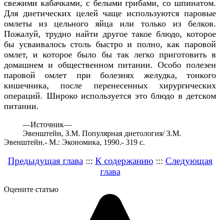
свежими кабачками, с белыми грибами, со шпинатом.
Для диетических целей чаще используются паровые
омлеты из цельного яйца или только из белков.
Пожалуй, трудно найти другое такое блюдо, которое
бы усваивалось столь быстро и полно, как паровой
омлет, и которое было бы так легко приготовить в
домашнем и общественном питании. Особо полезен
паровой омлет при болезнях желудка, тонкого
кишечника, после перенесенных хирургических
операций. Широко используется это блюдо в детском
питании.
—
Источник—
Эвенштейн, З.М. Популярная диетология/ З.М.
Эвенштейн.- М.: Экономика, 1990.- 319 с.
Предыдущая глава
:::
К содержанию
:::
Следующая
глава
Оцените статью