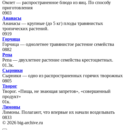
Омлет — распространенное блюдо из яиц. По способу
приготовления
0
903
Ананасы
Ананасы — крупные (до 5 кг) плоды травянистых
тропических растений.
0
919
Горчица
Горчица — однолетнее травянистое растение семейства
0
882
Репа
Репа — двухлетнее растение семейства крестоцветных.
0
1.3к.
Сырники
Сырники — одно из распространенных горячих творожных
0
805
Творог
Творог. «Пища, не знающая запретов», «совершенный
продукт»
0
1к.
Лимоны
Лимоны. Полагают, что впервые их начали возделывать
0
833
© 2026 big-archive.ru