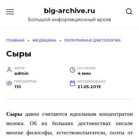
Перейти
big-archive.ru
к
содержанию
Большой информационный архив
ГЛАВНАЯ
»
МЕДИЦИНА
»
ПОПУЛЯРНАЯ ДИЕТОЛОГИЯ.
Сыры
АВТОР
НА ЧТЕНИЕ
admin
4 мин
ПРОСМОТРОВ
ОПУБЛИКОВАНО
110
21.05.2019
Сыры
давно считаются идеальным концентратом
молока. Об их больших достоинствах писали
многие философы, естествоиспытатели, поэты от