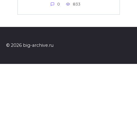
0
833
© 2026 big-archive.ru