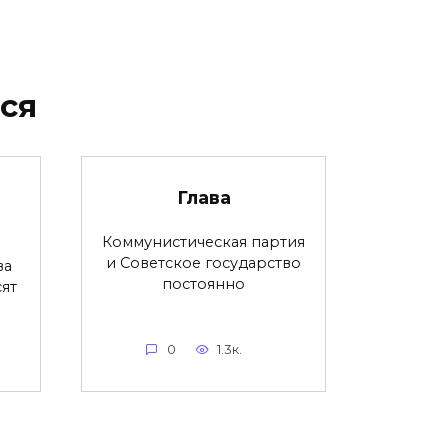
ся
Глава
Коммунистическая партия
и Советское государство
ва
постоянно
ят
0
1.3к.