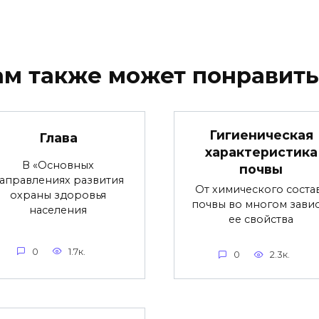
ам также может понравить
Гигиеническая
Глава
характеристика
В «Основных
почвы
аправлениях развития
От химического соста
охраны здоровья
почвы во многом завис
населения
ее свойства
0
1.7к.
0
2.3к.