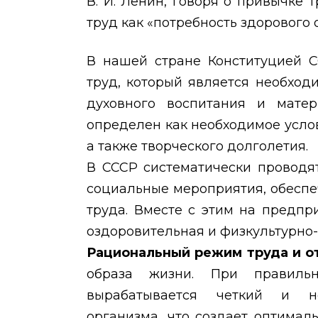
В. И. Ленин, говоря о привычке 
труд как «потребность здорового 
В нашей стране Конституцией С
труд, который является необход
духовного воспитания и матер
определен как необходимое услов
а также творческого долголетия.
В СССР систематически проводят
социальные мероприятия, обесп
труда. Вместе с этим на предпр
оздоровительная и физкультурно-
Рациональный режим труда и 
образа жизни. При правиль
вырабатывается четкий и н
организма, что создает оптимал