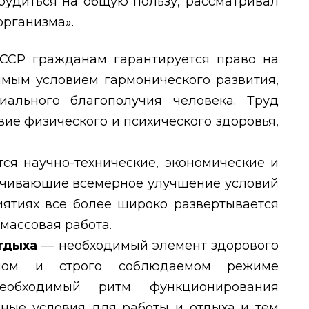
трудиться на общую пользу, рассматривал
организма».
ССР гражданам гарантируется право на
имым условием гармонического развития,
иального благополучия человека. Труд
ие физического и психического здоровья,
ся научно-технические, экономические и
ечивающие всемерное улучшение условий
иятиях все более широко развертывается
массовая работа.
отдыха
— необходи
мый элемент здорового
ном и строго соблюдаемом режиме
еобходимый ритм функционирования
ьные условия для работы и отдыха и тем