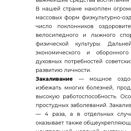
важнейшие средства воспитания 
В нашей стране накоплен огром
массовых форм физкультурно-озд
число поклонников оздоровите
велосипедного и лыжного спо
физической культуры. Дальн
экономического и оборонного
духовных потребностей советск
развитию личности.
Закаливание
— мощное оздор
избежать многих болезней, про
высокую работоспособность. Ос
простудных заболеваний. Закал
— 4 раза, а в отдельных случ
оказывает также общеукрепляющи