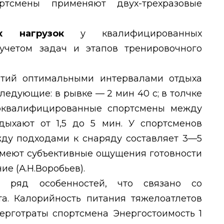
ртсмены применяют двух-трехразовые
ных нагрузок
у квалифицированных
учетом задач и этапов тренировочного
ятий оптимальными интервалами отдыха
едующие: в рывке — 2 мин 40 с; в толчке
оквалифицированные спортсмены между
ыхают от 1,5 до 5 мин. У спортсменов
жду подходами к снаряду составляет 3—5
имеют субъективные ощущения готовности
е (А.Н.Воробьев).
т ряд особенностей, что связано со
а. Калорийность питания тяжелоатлетов
ерготраты спортсмена Энергостоимость 1