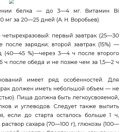
лении белка — до 3—4 мг. Витамин
Bi
 мг за 20—25 дней (А. Н. Воробьев).
 четырехразовый: первый завтрак (25—30
е после зарядки; второй завтрак (15%) —
ед (40—45 %)—через 3—4 ч после второго
б ч после обеда и не позже чем за 1,5—2 ч
ований имеет ряд особенностей. Для
втрак должен иметь небольшой объем — не
стью). Пища должна быть легкоусвояемой,
ов и углеводов. Следует также выпить
я, если до старта осталось больше 1 ч,
раствор сахара (70—100 г), глюкозы (100—