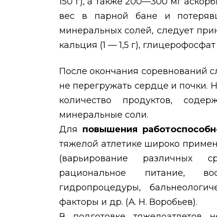
150 г), а также 200—300 мг аско
вес в парной бане и потеряв
минеральных солей, следует прин
кальция (1 — 1,5 г), глицерофосфат
После окончания соревнований с
не перегружать сердце и почки.
количество продуктов, соде
минеральные соли.
Для
повышения работоспособн
тяжелой атлетике широко приме
(варьирование различных с
рациональное питание, вос
гидропроцедуры, бальнеологич
факторы и др. (А. Н. Воробьев).
В подготовке тяжелоатлетов н