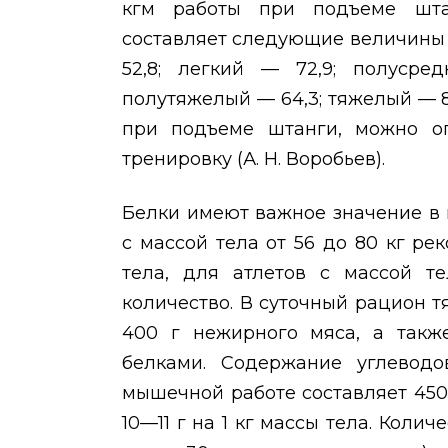
кгм работы при подъеме шта
составляет следующие величины (
52,8; легкий — 72,9; полусре
полутяжелый — 64,3; тяжелый — 8
при подъеме штанги, можно оп
тренировку (А. Н. Воробьев).
Белки имеют важное значение в 
с массой тела от 56 до 80 кг рек
тела, для атлетов с массой т
количество. В суточный рацион 
400 г нежирного мяса, а такж
белками. Содержание углевод
мышечной работе составляет 450
10—11 г на 1 кг массы тела. Коли