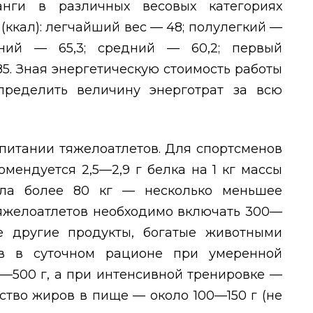
нги в различных весовых категориях
ккал): легчайший вес — 48; полулегкий —
дний — 65,3; средний — 60,2; первый
5. Зная энергетическую стоимость работы
ределить величину энерготрат за всю
питании тяжелоатлетов. Для спортсменов
омендуется 2,5—2,9 г белка на 1 кг массы
ела более 80 кг — несколько меньшее
тяжелоатлетов необходимо включать 300—
е другие продукты, богатые животными
ов в суточном рационе при умеренной
—500 г, а при интенсивной тренировке —
чество жиров в пище — около 100—150 г (не