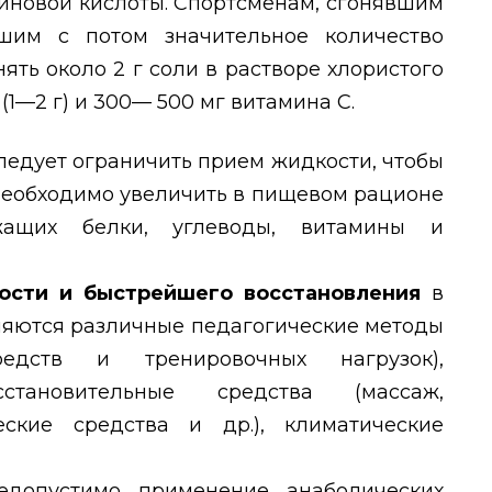
рбиновой кислоты. Спортсменам, сгонявшим
шим с потом значительное количество
ять около 2 г соли в растворе хлористого
 (1—2 г) и 300— 500 мг витамина С.
ледует ограничить прием жидкости, чтобы
 Необходимо увеличить в пищевом рационе
ржащих белки, углеводы, витамины и
ости и быстрейшего восстановления
в
няются различные педагогические методы
редств и тренировочных нагрузок),
становительные средства (массаж,
еские средства и др.), климатические
едопустимо применение анаболических