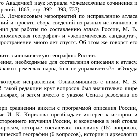
мого Академией наук журнала «Ежемесячные сочинения и
ский, 1865, стр. 392—393, 737).
 В. Ломоносовым мероприятий по исправлению атласа
ний и проекты сбора сведений из разных источников, в
ния для работы по составлению атласа России, М. В.
ономическая география» и «экономическая ландкарта»,
странение много лет спустя. Об этом же говорят его
авить экономическую географию России.
ения, необходимые для составления описания к атласу.
В каких ремеслах народ больше упражняется?», «Откуда
екоторые исправления. Ознакомившись с ними, М. В.
В такой редакции круг вопросов был значительно шире
мплярах, и затем вместо с указом Сената разослана по
при сравнении анкеты с программой описания России,
ме И. К. Кирилова преобладает интерес к истории и
стороннего изучения России, и экономика в ней стояла
просам, которые составляют половину (15) вопросов,
зической географии (6 вопросов), истории и археологии