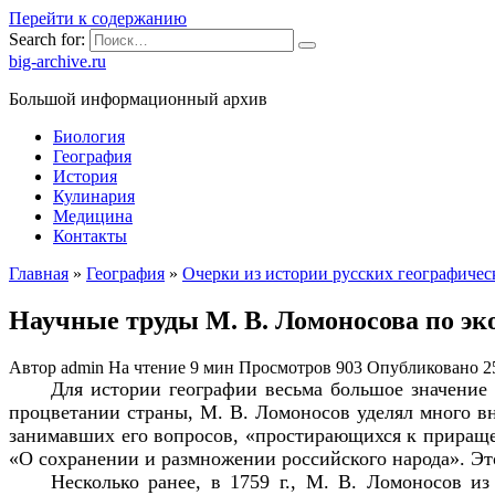
Перейти к содержанию
Search for:
big-archive.ru
Большой информационный архив
Биология
География
История
Кулинария
Медицина
Контакты
Главная
»
География
»
Очерки из истории русских географическ
Научные труды М. В. Ломоносова
по эк
Автор
admin
На чтение
9 мин
Просмотров
903
Опубликовано
2
Для истории географии весьма большое значение 
процветании страны, М. В. Ломоносов уделял много вн
занимавших его вопросов, «простирающихся к приращени
«О сохранении и размножении российского народа». Эт
Несколько ранее, в 1759 г., М. В. Ломоносов и