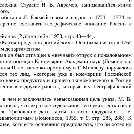
ь сложна. Студент И. В. Аврамов, занимавшийся этими
ого.
аботаны Л. Бакмейстером и изданы в 1771 —1774 гг.
рение составить географическое описание России с
айонов (Рубинштейн, 1953, стр. 43—44).
«Карты продуктов российских». Она была начата в 1763
им департаментом.
мая он был отпущен в «вечный» отпуск с пожалованием
уста не посещал Канцелярии Академии наук (Ломоносов,
ерины
II
, согласно которому ему и Г. Миллеру поручалось
 для тех лиц, «которые уже в коммерции Российской
ько каких продуктов и прочего экономического в России
чения все другие работы, которые вел Географический
 в чем и заключалась невысказанная цель указа. М. В.
 писал, что «краткое содержание сего указа есть сие: в
ас». Требование дать карты на всю продукцию, т. е.
ыполнимым (Ломоносов, 1955, т. 9, стр. 285, 288). К
иве, хотя есть основания предполагать, что он хотел их