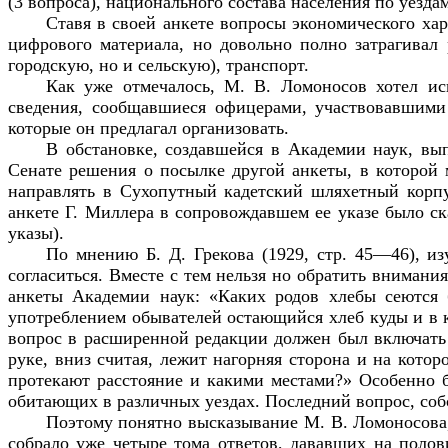
(3 вопроса), национального состава населения по уездам
Ставя в своей анкете вопросы экономического хар
цифрового материала, но довольно полно затрагивал 
городскую, но и сельскую), транспорт.
Как уже отмечалось, М. В. Ломоносов хотел ис
сведения, сообщавшиеся офицерами, участвовавшими
которые он предлагал организовать.
В обстановке, создавшейся в Академии наук, вы
Сенате решения о посылке другой анкеты, в которой 
направлять в Сухопутный кадетский шляхетный корпу
анкете Г. Миллера в сопровождавшем ее указе было ска
указы).
По мнению Б. Д. Грекова (1929, стр. 45—46), из
согласиться. Вместе с тем нельзя но обратить внимани
анкеты Академии наук: «Каких родов хлебы сеются 
употреблением обывателей остающийся хлеб куды и в ка
вопрос в расширенной редакции должен был включать и
руке, вниз считая, лежит нагорняя сторона и на кото
протекают расстояние и какими местами?» Особенно б
обитающих в различных уездах. Последний вопрос, соб
Поэтому понятно высказывание М. В. Ломоносова, 
собрало уже четыре тома ответов, дававших на полов