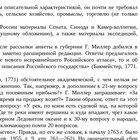
м описательной характеристикой, он почти не требовал
, сельское хозяйство, промыслы, торговлю (не только
 России материалы Сената, Синода и Камер-коллегии,
душному обложению), а также материалы экспедиций,
осле рассылки анкеты в губернии Г. Миллер добился в
а заметно расширенной редакции. Ответы предлагалось
 нового исправнейшего Российского атласа», то и об
 описания Российского государства» (Бакмейстер, 1771.
, 1771) обстоятельнее академической, с чем нельзя не
ложнению. Так, например, в дополнение к 21-му вопросу
ед посеянным прибыль?» Г. Миллер запрашивает: «За
время на продажу возят?» Таким образом, ответ па этот
опросу: «У рек, по коим есть судовой ход, на которой
Где те реки имеют вершины и куда впадают, чрез какое
ерном Ледовитом океане и к 30-му вопросу о народах,
 включающую почти 20 вопросов.
ство». Правда, но его же словам, к
началу 1763 г. было
в, 1955, т. 9, «тр. 261—262). Но окончательный сбор