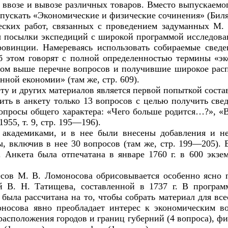
о ввозе и вывозе различных товаров. Вместо выпускае
ыпускать «Экономические и физические сочинения» (Биляр
ских работ, связанных с проведением задуманных М.
ты посылки экспедиций с широкой программой исследова
овинции. Намереваясь использовать собираемые сведе
б этом говорят с полной определенностью термины «эк
м выше перечне вопросов и получившие широкое распро
нной економии» (там же, стр. 609).
ету и других материалов является первой попыткой сост
ть в анкету только 13 вопросов с целью получить свед
опросы общего характера: «Чего больше родится…?», «
55, т. 9, стр. 195—196).
и академиками, и в нее были внесены добавления и н
, включив в нее 30 вопросов (там же, стр. 199—205). 
 Анкета была отпечатана в январе 1760 г. в 600 экзе
есов М. В. Ломоносова обрисовывается особенно ясно 
й В. Н. Татищева, составленной в 1737 г. В програм
была рассчитана на то, чтобы собрать материал для все
носова явно преобладает интерес к экономическим во
асположения городов и границ губерний (4 вопроса), фи