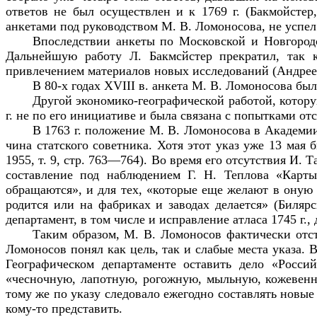
ответов не был осуществлен и к 1769 г. (Бакмойстер
анкетами под руководством М. В. Ломоносова, не успел
Впоследствии анкеты по Московской и Новгород
Дальнейшую работу Л. Бакмсйстер прекратил, так 
привлечением материалов новых исследований (Андреев,
В 80-х годах
XVIII
в. анкета М. В. Ломоносова был
Другой экономико-географической работой, котору
г. не по его инициативе и была связана с попытками о
В 1763 г. положение М. В. Ломоносова в Академ
чина статского советника. Хотя этот указ уже 13 мая
1955, т. 9, стр. 763—764). Во время его отсутствия И.
составление под наблюдением Г. Н. Теплова «Карты
обращаются», и для тех, «которые еще желают в оную в
родится или на фабриках и заводах делается» (Биляр
департамент, в том числе и исправление атласа 1745 г
Таким образом, М. В. Ломоносов фактически отст
Ломоносов понял как цель, так и слабые места указа. В
Географическом департаменте оставить дело «Россий
«чесночную, лапотную, рогожную, мыльную, кожевенну
тому же по указу следовало ежегодно составлять новые 
кому-то представить.