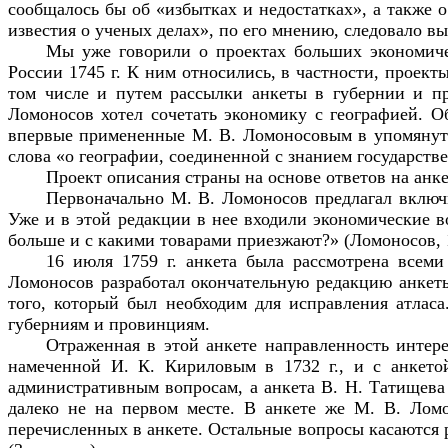
сообщалось бы об «избытках и недостатках», а также 
известия о ученых делах», по его мнению, следовало в
Мы уже говорили о проектах больших экономиче
России 1745 г. К ним относились, в частности, проек
том числе и путем рассылки анкеты в губернии и пр
Ломоносов хотел сочетать экономику с географией. О
впервые примененные М. В. Ломоносовым в упомянуто
слова «о географии, соединенной с знанием государстве
Проект описания страны на основе ответов на анк
Первоначально М. В. Ломоносов предлагал включи
Уже и в этой редакции в нее входили экономические в
больше и с какими товарами приезжают?» (Ломоносов, 19
16 июля 1759 г. анкета была рассмотрена всем
Ломоносов разработал окончательную редакцию анкеты
того, который был необходим для исправления атласа.
губерниям и провинциям.
Отраженная в этой анкете направленность интер
намеченной И. К. Кириловым в 1732 г., и с анкето
административным вопросам, а анкета В. Н. Татищева 
далеко не на первом месте. В анкете же М. В. Ломо
перечисленных в анкете. Остальные вопросы касаются р