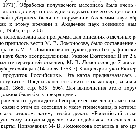
, 1771). Обработка получаемого материала была очен
 вплоть до смерти последнего сделать ничего существенн
ской губерниям были по поручению Академии наук обр
как к этому времени в Академии паук возникло наме
 1950а, стр. 203).
а использована как программа для описания отдельных р
ю пришлось вести М. В. Ломоносову, было составление 
тстранить М. В. Ломоносова от руководства Географическ
ии наук было неопределенным. Указом Екатерины
II
от 2 
 был императрицей отменен, М. В. Ломоносов до 7 авг
 Тауберт сообщил (14 июля 1763 г.) Канцелярии указ Екат
 продуктов Российских». Эта карта предназначалась
ступить». Предлагалось составить столько карт, «скол
ский, 1865, стр. 605—606). Для выполнения этого пору
., должны были быть прекращены.
ранялся от руководства Географическим департаментом,
 связи с этим он составил к указу примечания, в которых
ского атласа», затем, чтобы делать «Российский атл
ю, хомутинную и другие, сим подобные», он считал нев
карты. Примечания М- В. Ломоносова остались в его арх