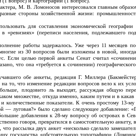
 (1 вопрос) и картографии (1 вопрос).
актера, М. В. Ломоносов интересовался главным образо
разные стороны хозяйственной жизни: промышленность
пользовать для составления экономической географии
 в «ревизиях» (переписи населения, подлежавшего по
полнение работы задержалось. Уже через 11 месяцев п
многие из 30 вопросов были изложены в новой, иногд
с. Если целью первой анкеты Сенат считал «сочинение
зано, что она «требуется к сочинении) географического
учавшего обе анкеты, редакция Г. Миллера (Бакмейстер
я на то, что изменение редакции вопросов вело к их ус
больше, плодовито ль выходят, рассуждая общую пер
ком множестве, откуда именно, каким путем и в какав 
 количественные показатели. К очень простому 13-му в
рой — луговая?» было сделано следующее добавление: «
ольшие добавления к 28-му вопросу об островах в Сев
ственно говоря, превратился в самостоятельную анкету,
что рассылка двух анкет «несколько сделало замешатель
ину государства «обстоятельную топографию» (Ломоносо