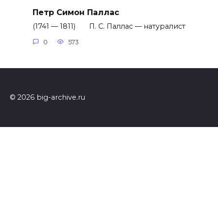
Петр Симон Паллас
(1741 — 1811) П. С. Паллас — натуралист
0
573
© 2026 big-archive.ru