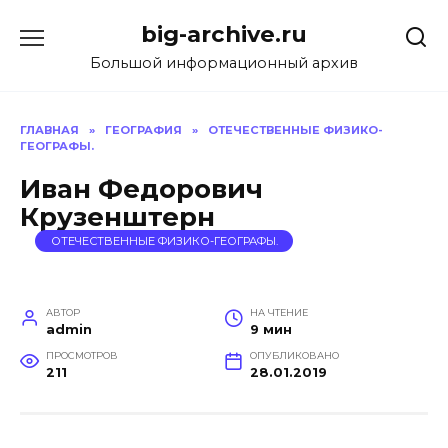
Перейти
big-archive.ru
к
содержанию
Большой информационный архив
ГЛАВНАЯ
»
ГЕОГРАФИЯ
»
ОТЕЧЕСТВЕННЫЕ ФИЗИКО-
ГЕОГРАФЫ.
Иван Федорович
Крузенштерн
ОТЕЧЕСТВЕННЫЕ ФИЗИКО-ГЕОГРАФЫ.
АВТОР
НА ЧТЕНИЕ
admin
9 мин
ПРОСМОТРОВ
ОПУБЛИКОВАНО
211
28.01.2019