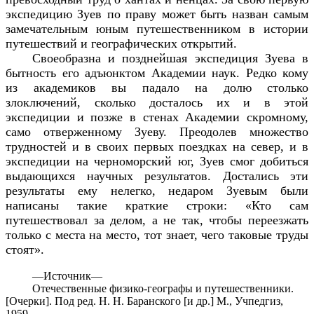
экспедицию Зуев по праву может быть назван самым
замечательным юным путешественником в истории
путешествий и географических открытий.
Своеобразна и позднейшая экспедиция Зуева в
бытность его адъюнктом Академии наук. Редко кому
из академиков вы падало на долю столько
злоключений, сколько досталось их и в этой
экспедиции и позже в стенах Академии скромному,
само отверженному Зуеву. Преодолев множество
трудностей и в своих первых поездках на север, и в
экспедиции на черноморский юг, Зуев смог добиться
выдающихся научных результатов. Достались эти
результаты ему нелегко, недаром Зуевым были
написаны такие краткие строки: «Кто сам
путешествовал за делом, а не так, чтобы переезжать
только с места на место, тот знает, чего таковые труды
стоят».
—
Источник—
Отечественные физико-географы и путешественники.
[Очерки]. Под ред. Н. Н. Баранского [и др.] М., Учпедгиз,
1959.