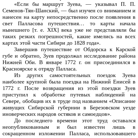
«Если бы маршрут Зуева, — указывал П. П.
Семенов-Тян-Шанский, — был изучен со вниманием и
нанесен на карту непосредственно после появления в
свет Палласова путешествия… то карты начала
нынешнего [т. е.
XIX
] века уже не представляли бы
таких резких погрешностей, какие имелись на всех
картах этой части Сибири до 1828 года».
Завершив путешествие от Обдорска к Карской
губе и обратно, Зуев продолжал исследование района
Нижней Оби. В январе 1772 г. он присоединился в
Красноярске к отряду Палласа.
Из других самостоятельных поездок Зуева
наиболее крупной была поездка на Нижний Енисей в
1772 г. После возвращения из этой поездки Зуев
приступил к обработке путевых наблюдений на
Севере, обобщив их в труде под названием «Описание
живущих Сибирской губернии в Березовском уезде
иноверческих народов остяков и самоедцов».
До последнего времени этот труд оставался
неопубликованным и был известен лишь в
сокращенном изложении Палласа, использовавшего