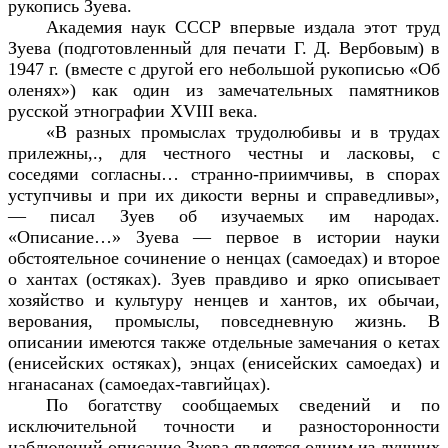
рукопись Зуева.
Академия наук СССР впервые издала этот труд
Зуева (подготовленный для печати Г. Д. Вербовым) в
1947 г. (вместе с другой его небольшой рукописью «Об
оленях») как один из замечательных памятников
русской этнографии
XVIII
века.
«В разных промыслах трудолюбивы и в трудах
прилежны,., для честного честны и ласковы, с
соседями согласны… странно-приимчивы, в спорах
уступчивы и при их дикости верны и справедливы»,
— писал Зуев об изучаемых им народах.
«Описание…» Зуева — первое в истории науки
обстоятельное сочинение о ненцах (самоедах) и второе
о хантах (остяках). Зуев правдиво и ярко описывает
хозяйство и культуру ненцев и хантов, их обычаи,
верования, промыслы, повседневную жизнь. В
описании имеются также отдельные замечания о кетах
(енисейских остяках), энцах (енисейских самоедах) и
нганасанах (самоедах-тавгийцах).
По богатству сообщаемых сведений и по
исключительной точности и разносторонности
наблюдений описание Зуева является одним из лучших