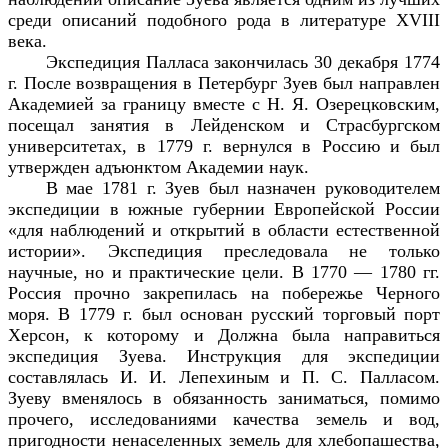
среди описаний подобного рода в литературе
XVIII
века.
Экспедиция Палласа закончилась 30 декабря 1774
г. После возвращения в Петербург Зуев был направлен
Академией за границу вместе с Н. Я. Озерецковским,
посещал занятия в Лейденском и Страсбургском
университетах, в 1779 г. вернулся в Россию и был
утвержден адъюнктом Академии наук.
В мае 1781 г. Зуев был назначен руководителем
экспедиции в южные губернии Европейской России
«для наблюдений и открытий в области естественной
истории». Экспедиция преследовала не только
научные, но и практические цели. В 1770 — 1780 гг.
Россия прочно закрепилась на побережье Черного
моря. В 1779 г. был основан русский торговый порт
Херсон, к которому и Должна была направиться
экспедиция Зуева. Инструкция для экспедиции
составлялась И. И. Лепехиным и П. С. Палласом.
Зуеву вменялось в обязанность заниматься, помимо
прочего, исследованиями качества земель и вод,
пригодности ненаселенных земель для хлебопашества,