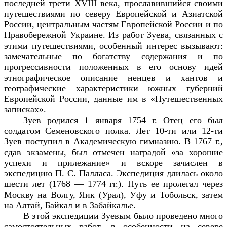
последней трети
XVIII
века, прославившийся своими
путешествиями по северу Европейской и Азиатской
России, центральным частям Европейской России и по
Правобережной Украине. Из работ Зуева, связанных с
этими путешествиями, особенный интерес вызывают:
замечательные по богатству содержания и по
прогрессивности положенных в его основу идей
этнографическое описание ненцев и хантов и
географические характеристики южных губерний
Европейской России, данные им в «Путешественных
записках».
Зуев родился 1 января 1754 г. Отец его был
солдатом Семеновского полка. Лет 10-ти или 12-ти
Зуев поступил в Академическую гимназию. В 1767 г.,
сдав экзамены, был отмечен наградой «за хорошие
успехи и прилежание» и вскоре зачислен в
экспедицию П. С. Палласа. Экспедиция длилась около
шести лет (1768 — 1774 гг.). Путь ее пролегал через
Москву на Волгу, Яик (Урал), Уфу и Тобольск, затем
на Алтай, Байкал и в Забайкалье.
В этой экспедиции Зуевым было проведено много
самостоятельных работ, в особенности на севере