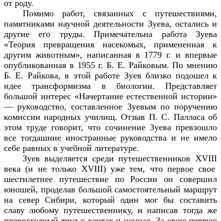
от роду.
Помимо работ, связанных с путешествиями,
памятниками научной деятельности Зуева, остались и
другие его труды. Примечательна работа Зуева
«Теория превращения насекомых, примененная к
другим животным», написанная в 1779 г. и впервые
опубликованная в 1955 г. Б. Е. Райковым. По мнению
Б. Е. Райкова, в этой работе Зуев близко подошел к
идее трансформизма в биологии. Представляет
большой интерес «Начертание естественной истории»
— руководство, составленное Зуевым по поручению
комиссии народных училищ. Отзыв П. С. Палласа об
этом труде говорит, что сочинение Зуева превзошло
все тогдашние иностранные руководства и не имело
себе равных в учебной литературе.
Зуев выделяется среди путешественников
XVIII
века (и не только
XVIII
) уже тем, что первое свое
шестилетнее путешествие по России он совершил
юношей, проделав большой самостоятельный маршрут
на север Сибири, который один мог бы составить
славу любому путешественнику, и написав тогда же
превосходный труд о хантах и ненцах. За свою первую