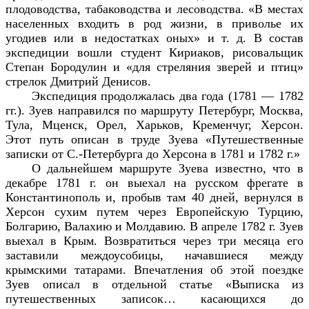
плодоводства, табаководства и лесоводства. «В местах
населенных входить в род жизни, в приволье их
угодиев или в недостатках оных» и т. д. В состав
экспедиции вошли студент Кириаков, рисовальщик
Степан Бородулин и «для стреляния зверей и птиц»
стрелок Дмитрий Денисов.
Экспедиция продолжалась два года (1781 — 1782
гг.). Зуев направился по маршруту Петербург, Москва,
Тула, Мценск, Орел, Харьков, Кременчуг, Херсон.
Этот путь описан в труде Зуева «Путешественные
записки от С.-Петербурга до Херсона в 1781 и 1782 г.»
О дальнейшем маршруте Зуева известно, что в
декабре 1781 г. он выехал на русском фрегате в
Константинополь и, пробыв там 40 дней, вернулся в
Херсон сухим путем через Европейскую Турцию,
Болгарию, Валахию и Молдавию. В апреле 1782 г. Зуев
выехал в Крым. Возвратиться через три месяца его
заставили междоусобицы, начавшиеся между
крымскими татарами. Впечатления об этой поездке
Зуев описал в отдельной статье «Выписка из
путешественных записок… касающихся до