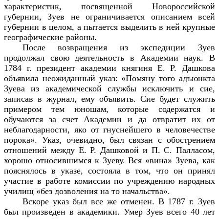
характеристик, посвященной Новороссийской
губернии, Зуев не ограничивается описанием всей
губернии в целом, а пытается выделить в ней крупные
географические районы.
После возвращения из экспедиции Зуев
продолжал свою деятельность в Академии наук. В
1784 г. президент академии княгиня Е. Р. Дашкова
объявила неожиданный указ: «Помяну того адъюнкта
Зуева из академической службы исключить и сие,
записав в журнал, ему объявить. Сие будет служить
примером тем юношам, которые содержатся и
обучаются за счет Академии и да отвратит их от
неблагодарности, яко от гнуснейшего в человечестве
порока». Указ, очевидно, был связан с обострением
отношений между Е. Р. Дашковой и П. С. Палласом,
хорошо относившимся к Зуеву. Вся «вина» Зуева, как
пояснялось в указе, состояла в том, что он принял
участие в работе комиссии по учреждению народных
училищ «без дозволения на то начальства».
Вскоре указ был все же отменен. В 1787 г. Зуев
был произведен в академики. Умер Зуев всего 40 лет