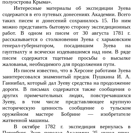
полуострова Крыма».
Интересные материалы об экспедиции Зуева
содержатся в его путевых донесениях Академии. Всего
таких писем и донесений сохранилось 15. По ним
можно представить бытовую сторону экспедиционных
работ. В одном из писем от 30 августа 1781 г.
рассказывается о столкновении Зуева с харьковским
генерал-губернатором, посадившим Зуева на
гауптвахту и всячески издевавшимся над ним. В ряде
писем содержатся тщетные просьбы о высылке
жалованья, необходимого для продолжения пути.
Из писем известно, что в Херсоне работами Зуева
заинтересовался знаменитый предок Пушкина И. А.
Ганнибал, который дал Зуеву средства на продолжение
дороги. В письмах содержатся также сообщения о
других примечательных людях, повстречавшихся
Зуеву, в том числе представляющее крупную
историческую ценность сообщение о тульском
оружейном мастере Бобрине — изобретателе
жатвенной машины.
В октябре 1782 г. экспедиция вернулась в
Петербург. Зуев передал Академии 25 чучел птиц,