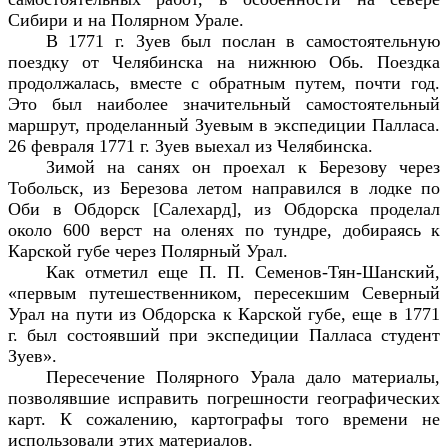
Сибири и на Полярном Урале.
В 1771 г. Зуев был послан в самостоятельную
поездку от Челябинска на нижнюю Обь. Поездка
продолжалась, вместе с обратным путем, почти год.
Это был наиболее значительный самостоятельный
маршрут, проделанный Зуевым в экспедиции Палласа.
26 февраля 1771 г. Зуев выехал из Челябинска.
Зимой на санях он проехал к Березову через
Тобольск, из Березова летом направился в лодке по
Оби в Обдорск [Салехард], из Обдорска проделал
около 600 верст на оленях по тундре, добираясь к
Карской губе через Полярный Урал.
Как отметил еще П. П. Семенов-Тян-Шанский,
«первым путешественником, пересекшим Северный
Урал на пути из Обдорска к Карской губе, еще в 1771
г. был состоявший при экспедиции Палласа студент
Зуев».
Пересечение Полярного Урала дало материалы,
позволявшие исправить погрешности географических
карт. К сожалению, картографы того времени не
использовали этих материалов.