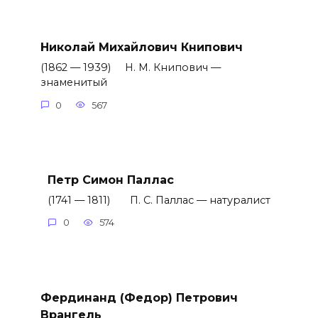
Николай Михайлович Книпович
(1862 — 1939) Н. М. Книпович —
знаменитый
0
567
Петр Симон Паллас
(1741 — 1811) П. С. Паллас — натуралист
0
574
Фердинанд (Федор) Петрович
Врангель