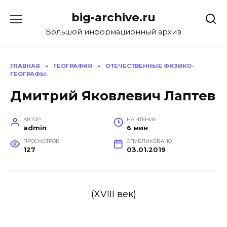
Перейти
big-archive.ru
к
содержанию
Большой информационный архив
ГЛАВНАЯ
»
ГЕОГРАФИЯ
»
ОТЕЧЕСТВЕННЫЕ ФИЗИКО-
ГЕОГРАФЫ.
Дмитрий Яковлевич Лаптев
АВТОР
НА ЧТЕНИЕ
admin
6 мин
ПРОСМОТРОВ
ОПУБЛИКОВАНО
127
03.01.2019
(
XVIII
век)