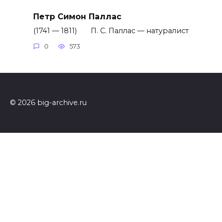
Петр Симон Паллас
(1741 — 1811) П. С. Паллас — натуралист
0
573
© 2026 big-archive.ru