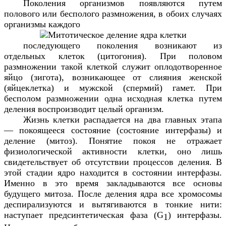
Поколения организмов появляются путем
полового или бесполого размножения, в обоих случаях
организмы каждого
последующего поколения возникают из
отдельных клеток (цитогония). При половом
размножении такой клеткой служит оплодотворенное
яйцо (зигота), возникающее от слияния женской
(яйцеклетка) и мужской (спермий) гамет. При
бесполом размножении одна исходная клетка путем
деления воспроизводит целый организм.
Жизнь клетки распадается на два главных этапа
— покоящееся состояние (состояние интерфазы) и
деление (митоз). Понятие покоя не отражает
физиологической активности клетки, оно лишь
свидетельствует об отсутствии процессов деления. В
этой стадии ядро находится в состоянии интерфазы.
Именно в это время закладываются все основы
будущего митоза. После деления ядра все хромосомы
деспирализуются и вытягиваются в тонкие нити:
наступает предсинтетическая фаза (
G
) интерфазы.
1