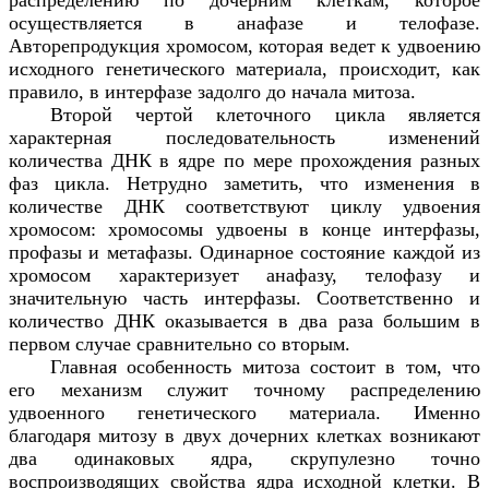
распределению по дочерним клеткам, которое
осуществляется в анафазе и телофазе.
Авторепродукция хромосом, которая ведет к удвоению
исходного генетического материала, происходит, как
правило, в интерфазе задолго до начала митоза.
Второй чертой клеточного цикла является
характерная последовательность изменений
количества ДНК в ядре по мере прохождения разных
фаз цикла. Нетрудно заметить, что изменения в
количестве ДНК соответствуют циклу удвоения
хромосом: хромосомы удвоены в конце интерфазы,
профазы и метафазы. Одинарное состояние каждой из
хромосом характеризует анафазу, телофазу и
значительную часть интерфазы. Соответственно и
количество ДНК оказывается в два раза большим в
первом случае сравнительно со вторым.
Главная особенность митоза состоит в том, что
его механизм служит точному распределению
удвоенного генетического материала. Именно
благодаря митозу в двух дочерних клетках возникают
два одинаковых ядра, скрупулезно точно
воспроизводящих свойства ядра исходной клетки. В