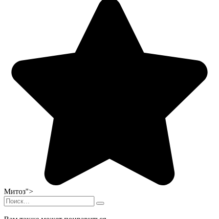
Митоз">
Search
for: