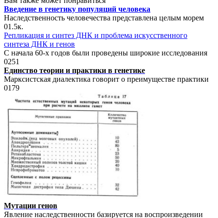
Вам также может понравиться
Введение в генетику популяций человека
Наследственность человечества представлена целым морем
0
1.5к.
Репликация и синтез ДНК и проблема искусственного
синтеза ДНК и генов
С начала 60-х годов были проведены широкие исследования
0
251
Единство теории и практики в генетике
Марксистская диалектика говорит о преимуществе практики
0
179
Мутации генов
Явление наследственности базируется на воспроизведении