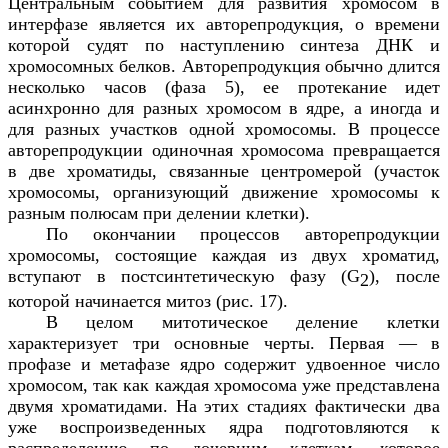
Центральным событием для развития хромосом в
интерфазе является их авторепродукция, о времени
которой судят по наступлению синтеза ДНК и
хромосомных белков. Авторепродукция обычно длится
несколько часов (фаза 5), ее протекание идет
асинхронно для разных хромосом в ядре, а иногда и
для разных участков одной хромосомы. В процессе
авторепродукции одиночная хромосома превращается
в две хроматиды, связанные центромерой (участок
хромосомы, организующий движение хромосомы к
разным полюсам при делении клетки).
По окончании процессов авторепродукции
хромосомы, состоящие каждая из двух хроматид,
вступают в постсинтетическую фазу (
G
), после
2
которой начинается митоз (рис. 17).
В целом митотическое деление клетки
характеризует три основные черты. Первая — в
профазе и метафазе ядро содержит удвоенное число
хромосом, так как каждая хромосома уже представлена
двумя хроматидами. На этих стадиях фактически два
уже воспроизведенных ядра подготовляются к