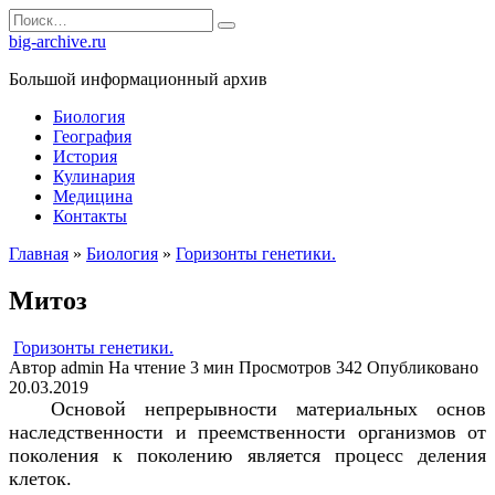
Перейти
Search
к
for:
big-archive.ru
содержанию
Большой информационный архив
Биология
География
История
Кулинария
Медицина
Контакты
Главная
»
Биология
»
Горизонты генетики.
Митоз
Горизонты генетики.
Автор
admin
На чтение
3 мин
Просмотров
342
Опубликовано
20.03.2019
Основой непрерывности материальных основ
наследственности и преемственности организмов от
поколения к поколению является процесс деления
клеток.