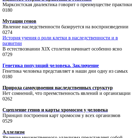
Марксистская диалектика говорит о преимуществе практики
0
180
Мутации генов
Явление наследственности базируется на воспроизведении
0
274
История учения о роли клетки в наследственности и в
развитии
В естествознании XIX столетия начинает особенно ясно
0
729
Генетика популяций человека. Заключение
Генетика человека представляет в наши дни одну из самых
0
180
Природа самоудвоения наследственных структур
Нет сомнений, что преемственность явлений и организации
0
262
Сцепление генов и карты хромосом у человека
Принцип построения карт хромосом у всех организмов
0
529
Аллелизм
Явление множественного аллелизма представляет собой