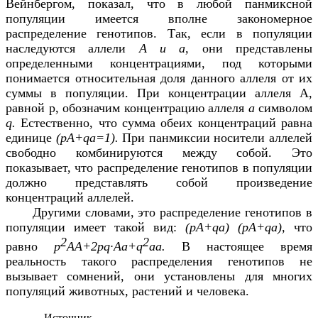
Вейнбергом, показал, что в любой панмиксной
популяции имеется вполне закономерное
распределение генотипов. Так, если в популяции
наследуются аллели
А и а,
они представлены
определенными концентрациями, под которыми
понимается относительная доля данного аллеля от их
суммы в популяции. При концентрации аллеля А,
равной р, обозначим концентрацию аллеля
а
символом
q
.
Естественно, что сумма обеих концентраций равна
единице
(
pA
+
qa
=1).
При панмиксии носители аллелей
свободно комбинируются между собой. Это
показывает, что распределение генотипов в популяции
должно представлять собой произведение
концентраций аллелей.
Другими словами, это распределение генотипов в
популяции имеет такой вид:
(
pA
+
qa
) (
pA
+
qa
),
что
2
2
равно
p
AA
+2
pq
∙
Aa
+
q
aa
.
В настоящее время
реальность такого распределения генотипов не
вызывает сомнений, они установлены для многих
популяций животных, растений и человека.
—
Источник—