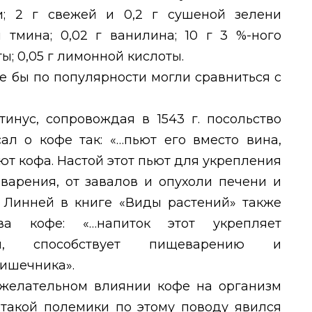
и; 2 г свежей и 0,2 г сушеной зелени
 тмина; 0,02 г ванилина; 10 г 3 %-ного
ы; 0,05 г лимонной кислоты.
ые бы по популярности могли сравниться с
инус, сопровождая в 1543 г. посольство
ал о кофе так: «…пьют его вместо вина,
ают кофа. Настой этот пьют для укрепления
варения, от завалов и опухоли печени и
л Линней в книге «Виды растений» также
ва кофе: «…напиток этот укрепляет
тей, способствует пищеварению и
ишечника».
ежелательном влиянии кофе на организм
 такой полемики по этому поводу явился