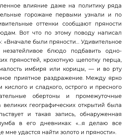
ленное влияние даже на политику ряда
ятельные горожане первыми узнали и по
ивительные оттенки сообщают пряности
юдам. Вот что по этому поводу написал
»: «Вначале были пряности… Удивительное
 незатейливое блюдо подбавить одно-
их пряностей, крохотную щепотку перца,
 малость имбиря или корицы, — и во рту
зное приятное раздражение. Между ярко
кислого и сладкого, острого и пресного
вательные обертоны и промежуточные
ха великих географических открытий была
льствует и такая запись, обнаруженная
умба в его дневниках: «…я делаю все
де мне удастся найти золото и пряности».