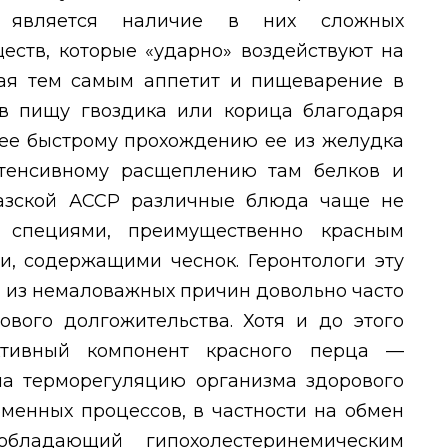
является
наличие в них сложных
еств, которые «ударно» воздействуют на
дая тем самым аппетит и пищеварение в
в пищу гвоздика или корица благодаря
лее быстрому прохождению ее из желудка
тенсивному расщеплению там белков и
хазской АССР различные блюда чаще не
 специями, преимущественно красным
и, содержащими чеснок. Геронтологи эту
й из немаловажных причин довольно часто
ового долгожительства. Хотя и до этого
ктивный компонент красного перца —
на терморегуляцию организма здорового
бменных процессов, в частности на обмен
бладающий гипохолестеринемическим