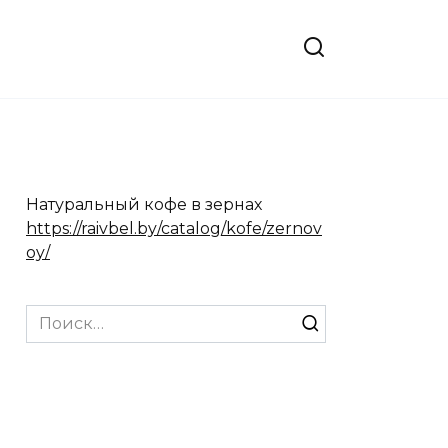
Натуральный кофе в зернах
https://raivbel.by/catalog/kofe/zernov
oy/
Search
for: