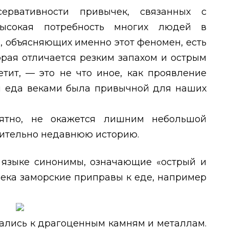
ервативности привычек, связанных с
высокая потребность многих людей в
й, объясняющих именно этот феномен, есть
торая отличается резким запахом и острым
тит, — это не что иное, как проявление
ая еда веками была привычной для наших
оятно, не окажется лишним небольшой
внительно недавнюю историю.
 языке синонимы, означающие «острый и
века заморские приправы к еде, например
ались к драгоценным камням и металлам.