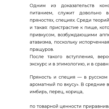
Одним из доказательств конс
питанием, служит довольно 
пряностях, специях. Среди теори
и такая: пристрастие к пище, ко
привкусом, возбуждающими аппе
атавизма, поскольку испорченн
пращуров.
После такого вступления, вер
экскурс и в этимологию, и в сра
Пряность и специя — в русском
ароматный по вкусу». В средние 
имбирь, перец, корица,
по товарной ценности приравнив