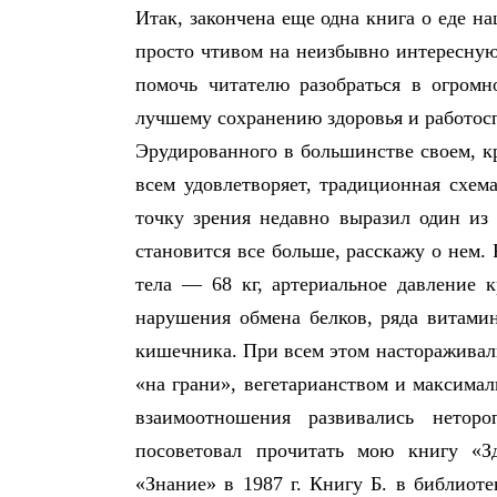
Итак, закончена еще одна книга о еде н
просто чтивом на неизбывно интересную
помочь читателю разобраться в огромн
лучшему сохранению здоровья и работосп
Эрудированного в большинстве своем, кр
всем удовлетворяет, традиционная схем
точку зрения недавно выразил один из
становится все больше, расскажу о нем.
тела — 68 кг, артериальное давление 
нарушения обмена белков, ряда витами
кишечника. При всем этом настораживал
«на грани», вегетарианством и максима
взаимоотношения развивались нетор
посоветовал прочитать мою книгу «З
«Знание» в 1987 г. Книгу Б. в библиот