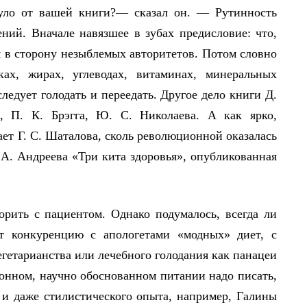
инуло от вашей книги?— сказал он. — Рутинность
ний. Вначале навязшее в зубах предисловие: что,
м в сторону незыблемых авторитетов. Потом словно
ах, жирах, углеводах, витаминах, минеральных
следует голодать и переедать. Другое дело книги Д.
, П. К. Брэгга, Ю. С. Николаева. А как ярко,
ет Г. С. Шаталова, сколь революционной оказалась
 А. Андреева «Три кита здоровья», опубликованная
рить с пациентом. Однако подумалось, всегда ли
ет конкуренцию с апологетами «модных» диет, с
гетарианства или лечебного голодания как панацеи
ионном, научно обоснованном питании надо писать,
 и даже стилистического опыта, например, Галины