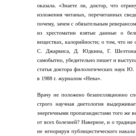
оказала. «Знаете ли, доктор, что отр
изложения читаных, перечитанных сведе
почему, зачем с обязательным реверансо
из хрестоматии взятые данные о белк
веществах, калорийности; о том, что не 
С. Джарвиса, Д. Юдкина, Г. Шелтона
самобытно, убедительно пишет и выступа
статья доктора филологических наук Ю.
в 1988 г. журналом «Нева».
Врачу не положено безапелляционно спо
строго научная диетология выдержива
энергичными пропагандистами того же ве
от всех болезней? Наверное, и о традиц
не игнорируя публицистического накала