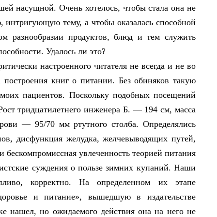
ашей насущной. Очень хотелось, чтобы стала она не
, интригующую тему, а чтобы оказалась способной
ом разнообразии продуктов, блюд и тем служить
особности. Удалось ли это?
итически настроенного читателя не всегда и не во
а построения книг о питании. Без обиняков такую
 моих пациентов. Поскольку подобных посещений
 Рост тридцатилетнего инженера Б. — 194 см, масса
крови — 95/70 мм ртутного столба. Определялись
нов, дисфункция желудка, желчевыводящих путей,
и бескомпромиссная увлеченность теорией питания
листские суждения о пользе зимних купаний. Наши
опливо, корректно. На определенном их этапе
доровье и питание», вышедшую в издательстве
еке нашел, но ожидаемого действия она на него не