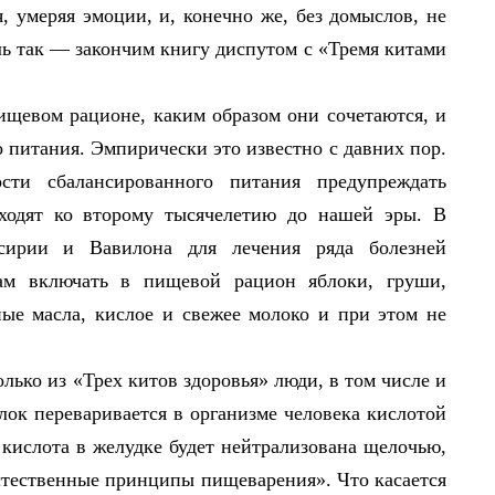
, умеряя эмоции, и, конечно же, без домыслов, не
ль так — закончим книгу диспутом с «Тремя китами
пищевом рационе, каким образом они сочетаются, и
о питания. Эмпирически это известно с давних пор.
сти сбалансированного питания предупреждать
сходят ко второму тысячелетию до нашей эры. В
ссирии и Вавилона для лечения ряда болезней
ам включать в пищевой рацион яблоки, груши,
ьные масла, кислое и свежее молоко и при этом не
олько из «Трех китов здоровья» люди, в том числе и
лок переваривается в организме человека кислотой
, кислота в желудке будет нейтрализована щелочью,
стественные принципы пищеварения». Что касается