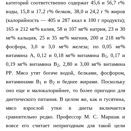
категорий соответственно содержат 45,6 и 56,7 г%
воды, 15,8 и 17,2 г% белков, 38,0 и 24,2 г % жиров
(калорийность — 405 и 287 ккал в 100 г продукта);
165 и 212 мг% калия, 58 и 107 мг% натрия, 23 и 30
мг% кальция, 25 и 35 мг% магния, 200 и 218 мг%
фосфора, 3,0 и 3,0 мг% железа; по 0,05 мг%
витамина А, 0,12 и 0,18 мг% витамина В
, 0,17 и
1
0,19 мг% витамина В
, 2,80 и 3,00 мг% витамина
2
PP
. Мясо утят богаче водой, белками, фосфором,
витаминами В
и В
и беднее жирами. Поскольку
1
2
оно еще и малокалорийнее, то более пригодно для
диетического питания. В целом же, как и гусятина,
мясо взрослой утки в диеты включается
сравнительно редко. Профессор М. С. Маршак и
вовсе его считает непригодным для такой цели