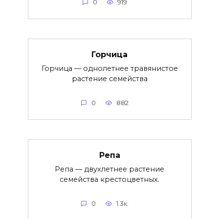
0
919
Горчица
Горчица — однолетнее травянистое
растение семейства
0
882
Репа
Репа — двухлетнее растение
семейства крестоцветных.
0
1.3к.