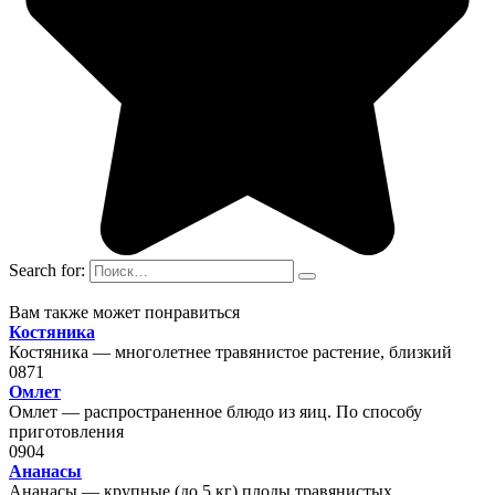
Search for:
Вам также может понравиться
Костяника
Костяника — многолетнее травянистое растение, близкий
0
871
Омлет
Омлет — распространенное блюдо из яиц. По способу
приготовления
0
904
Ананасы
Ананасы — крупные (до 5 кг) плоды травянистых