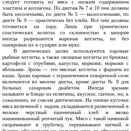
следует готовить из мяса с низким содержанием
эластина и коллагена. По диетам № 7 и 10 они должны
быть несолеными, по диете № 5 — малосолеными, по
диете № 9 — практически без хлеба. Все они должны
готовиться на пару. Лишь при хронических
спастических колитах со склонностью к запорам
иногда разрешаются жареные котлеты, но без
панировки их в сухарях или муке.
В диетических целях используются паровые
рыбные котлеты, а также овощные котлеты из брюквы;
картофеля с отрубями; капусты; моркови; моркови с
яблоками. Зразы — это мясные котлеты с фаршем из
каши. Зразы паровые с ограничением поваренной соли
включаются во многие диеты, кроме диеты № 9 для
больных сахарным диабетом. Иногда зразами
называют и блюдо из телятины, вкусное, сытное, но, к
сожалению, не совсем диетическое. На тонкие кусочки
мяса величиной с ладонь укладываются размоченный в
молоке черствый пшеничный хлеб и мелко
нашинкованный репчатый лук. Мясо с такой начинкой
сворачивают в трубочку, перевязывают ниткой и
быстро обжаривают на сильном огне до образования