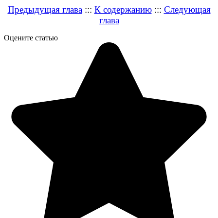
Предыдущая глава
:::
К содержанию
:::
Следующая
глава
Оцените статью