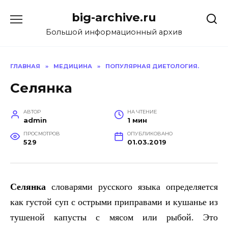
Перейти
big-archive.ru
к
содержанию
Большой информационный архив
ГЛАВНАЯ
»
МЕДИЦИНА
»
ПОПУЛЯРНАЯ ДИЕТОЛОГИЯ.
Селянка
АВТОР
НА ЧТЕНИЕ
admin
1 мин
ПРОСМОТРОВ
ОПУБЛИКОВАНО
529
01.03.2019
Селянка
словарями русского языка определяется
как густой суп с острыми приправами и кушанье из
тушеной капусты с мясом или рыбой. Это