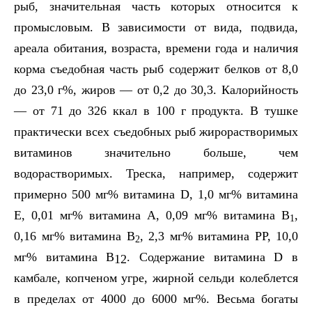
рыб, значительная часть которых относится к
промысловым. В зависимости от вида, подвида,
ареала обитания, возраста, времени года и наличия
корма съедобная часть рыб содержит белков от 8,0
до 23,0 г%, жиров — от 0,2 до 30,3. Калорийность
— от 71 до 326 ккал в 100 г продукта. В тушке
практически всех съедобных рыб жирорастворимых
витаминов значительно больше, чем
водорастворимых. Треска, например, содержит
примерно 500 мг%
витамина
D
, 1,0 мг% витамина
Е, 0,01 мг% витамина А, 0,09 мг% витамина В
,
1
0,16 мг% витамина В
, 2,3 мг% витамина РР, 10,0
2
мг% витамина
B
. Содержание витамина
D
в
12
камбале, копченом угре, жирной сельди колеблется
в пределах от 4000 до 6000 мг%. Весьма богаты