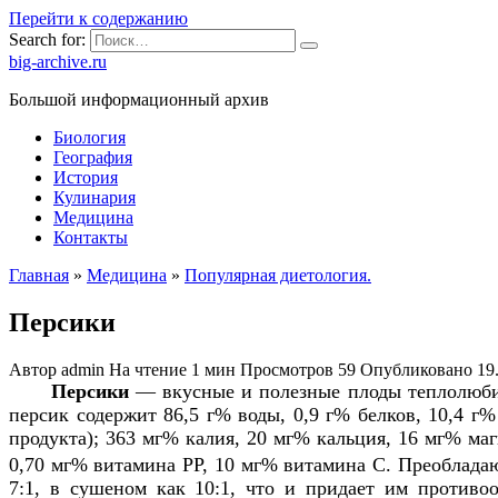
Перейти к содержанию
Search for:
big-archive.ru
Большой информационный архив
Биология
География
История
Кулинария
Медицина
Контакты
Главная
»
Медицина
»
Популярная диетология.
Персики
Автор
admin
На чтение
1 мин
Просмотров
59
Опубликовано
19
Персики
— вкусные и полезные плоды теплолюбив
персик содержит 86,5 г% воды, 0,9 г% белков, 10,4 г
продукта); 363 мг% калия, 20 мг% кальция, 16 мг% ма
0,70 мг% витамина РР, 10 мг% витамина С. Преобладаю
7:1, в сушеном как 10:1, что и придает им противо