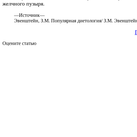
желчного пузыря.
—
Источник—
Эвенштейн, З.М. Популярная диетология/ З.М. Эвенштейн.-
Оцените статью