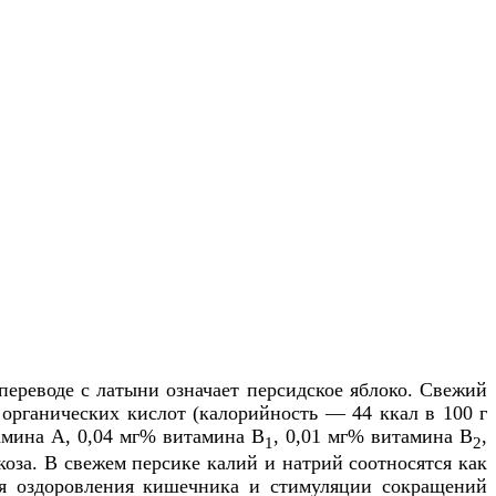
ереводе с латыни означает персидское яблоко. Свежий
 органических кислот (калорийность — 44 ккал в 100 г
тамина А, 0,04 мг% витамина В
, 0,01 мг% витамина В
,
1
2
оза. В свежем персике калий и натрий соотносятся как
для оздоровления кишечника и стимуляции сокращений