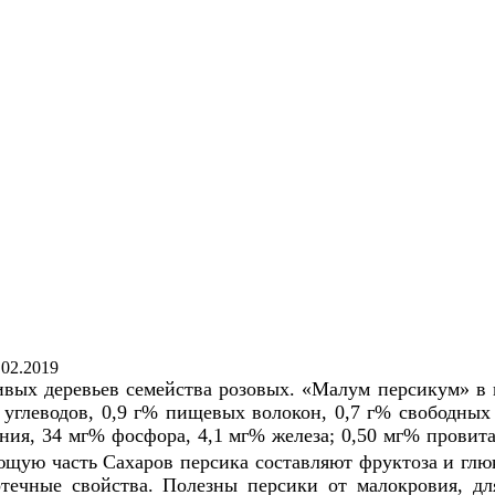
.02.2019
ых деревьев семейства розовых. «Малум персикум» в п
% углеводов, 0,9 г% пищевых волокон, 0,7 г% свободных
гния, 34 мг% фосфора, 4,1 мг% железа; 0,50 мг% прови
щую часть Сахаров персика составляют фруктоза и глюк
отечные свойства. Полезны персики от малокровия, 