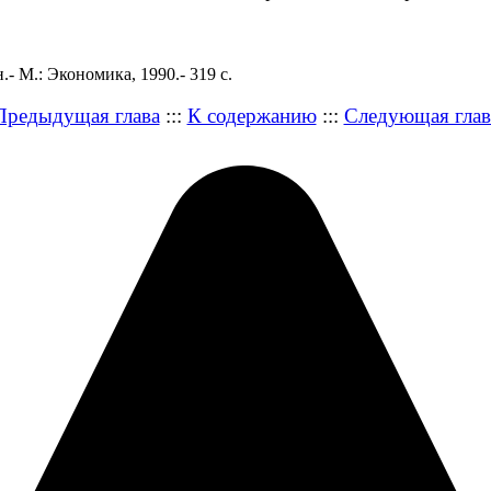
 М.: Экономика, 1990.- 319 с.
Предыдущая глава
:::
К содержанию
:::
Следующая глав