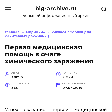
Перейти
big-archive.ru
к
содержанию
Большой информационный архив
ГЛАВНАЯ
»
МЕДИЦИНА
»
УЧЕБНОЕ ПОСОБИЕ ДЛЯ
САНИТАРНЫХ ДРУЖИННИЦ.
Первая медицинская
помощь в очаге
химического заражения
АВТОР
НА ЧТЕНИЕ
admin
2 мин
ПРОСМОТРОВ
ОПУБЛИКОВАНО
365
07.04.2019
Успех оказания первой медицинской