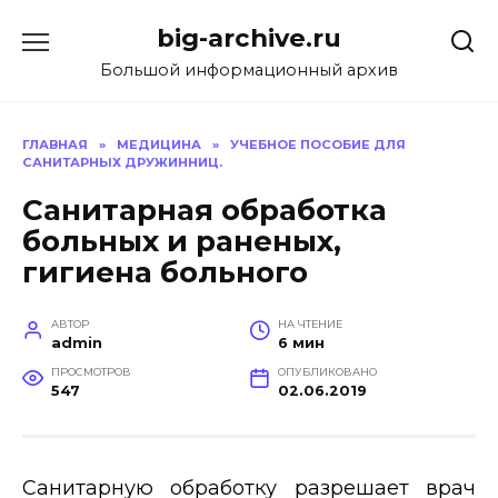
Перейти
big-archive.ru
к
содержанию
Большой информационный архив
ГЛАВНАЯ
»
МЕДИЦИНА
»
УЧЕБНОЕ ПОСОБИЕ ДЛЯ
САНИТАРНЫХ ДРУЖИННИЦ.
Санитарная обработка
больных и раненых,
гигиена больного
АВТОР
НА ЧТЕНИЕ
admin
6 мин
ПРОСМОТРОВ
ОПУБЛИКОВАНО
547
02.06.2019
Санитарную обработку разрешает врач