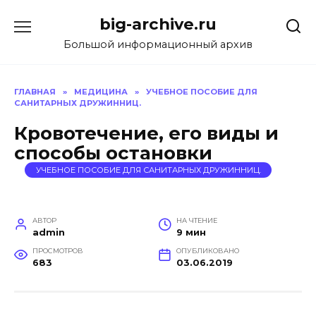
Перейти
big-archive.ru
к
содержанию
Большой информационный архив
ГЛАВНАЯ
»
МЕДИЦИНА
»
УЧЕБНОЕ ПОСОБИЕ ДЛЯ
САНИТАРНЫХ ДРУЖИННИЦ.
Кровотечение, его виды и
способы остановки
УЧЕБНОЕ ПОСОБИЕ ДЛЯ САНИТАРНЫХ ДРУЖИННИЦ.
АВТОР
НА ЧТЕНИЕ
admin
9 мин
ПРОСМОТРОВ
ОПУБЛИКОВАНО
683
03.06.2019