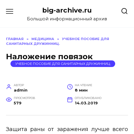
Перейти
big-archive.ru
к
содержанию
Большой информационный архив
ГЛАВНАЯ
»
МЕДИЦИНА
»
УЧЕБНОЕ ПОСОБИЕ ДЛЯ
САНИТАРНЫХ ДРУЖИННИЦ.
Наложение повязок
УЧЕБНОЕ ПОСОБИЕ ДЛЯ САНИТАРНЫХ ДРУЖИННИЦ.
АВТОР
НА ЧТЕНИЕ
admin
8 мин
ПРОСМОТРОВ
ОПУБЛИКОВАНО
579
14.03.2019
Защита раны от заражения лучше всего