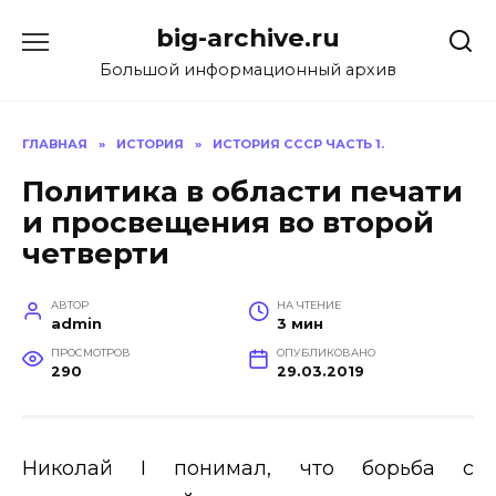
Перейти
big-archive.ru
к
содержанию
Большой информационный архив
ГЛАВНАЯ
»
ИСТОРИЯ
»
ИСТОРИЯ СССР ЧАСТЬ 1.
Политика в области печати
и просвещения
во второй
четверти
АВТОР
НА ЧТЕНИЕ
admin
3 мин
ПРОСМОТРОВ
ОПУБЛИКОВАНО
290
29.03.2019
Николай
I
понимал, что борьба с