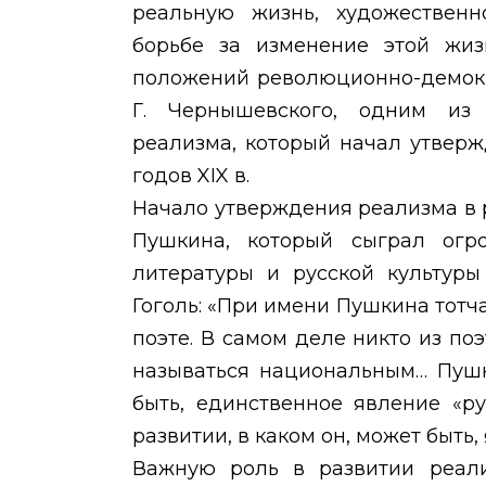
реальную жизнь, художествен
борьбе за изменение этой жиз
положений революционно-демокра
Г. Чернышевского, одним из 
реализма, который начал утверж
годов
XIX
в.
Начало утверждения реализма в р
Пушкина, который сыграл огр
литературы и русской культуры
Гоголь: «При имени Пушкина тотч
поэте. В самом деле никто из по
называться национальным… Пушк
быть, единственное явление «ру
развитии, в каком он, может быть,
Важную роль в развитии реали