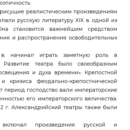
оэтичность.
 присущие реалистическим произведениям
елали русскую литературу
XIX
в. одной из
Она становится важнейшим средством
ния и распространения освободительных
X
в. начинал играть заметную роль в
. Развитие театра было своеобразным
освещения и духа времени». Крепостной
и кризиса феодально-крепостнической
от период господство вали императорские
енностью его императорского величества.
32 г. Александрийский театры также были
 включал произведения русской и