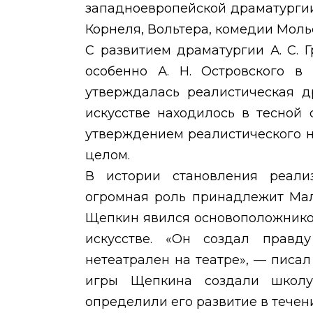
западноевропейской драматургии
Корнеля, Вольтера, комедии Моль
С развитием драматургии А. С. Гр
особенно А. Н. Островского в 
утверждалась реалистическая д
искусстве находилось в тесной
утверждением реалистического н
целом.
В истории становления реали
огромная роль принадлежит Мало
Щепкин явился основоположнико
искусстве. «Он создал правд
нетеатрален на театре», — писа
игры Щепкина создали школу
определили его развитие в течен