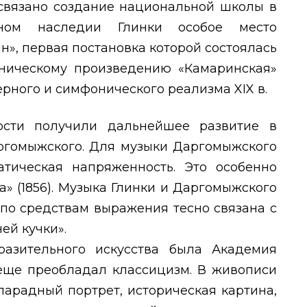
о связано создание национальной школы в
ьном наследии Глинки особое место
», первая постановка которой состоялась
фоническому произведению «Камаринская»
оперного и симфонического реализма
XIX
в.
сти получили дальнейшее развитие в
аргомыжского. Для музыки Даргомыжского
тическая напряженность. Это особенно
а» (1856). Музыка Глинки и Даргомыжского
 по средствам выражения тесно связана с
ей кучки».
азительного искусства была Академия
 еще преобладал классицизм. В живописи
парадный портрет, историческая картина,