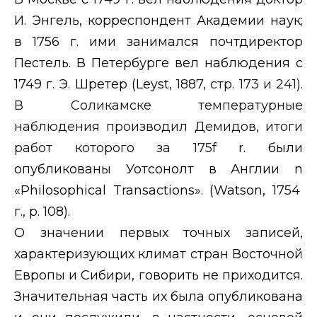
И. Энгель, корреспондент Академии наук;
в 1756 г. ими занимался почтдиректор
Пестель. В Петербурге вел наблюдения с
1749 г. Э. Шретер (
Leyst
, 1887, стр. 173 и 241).
В Соликамске температурные
наблюдения производил Демидов, итоги
работ которого за 175
f r
. были
опубликованы Уотсонолт в Англии
n
«
Philosophical Transactions
». (
Watson
, 1754
г.,
p
. 108).
О значении первых точных записей,
характеризующих климат стран Восточной
Европы и Сибири, говорить не приходится.
Значительная часть их была опубликована