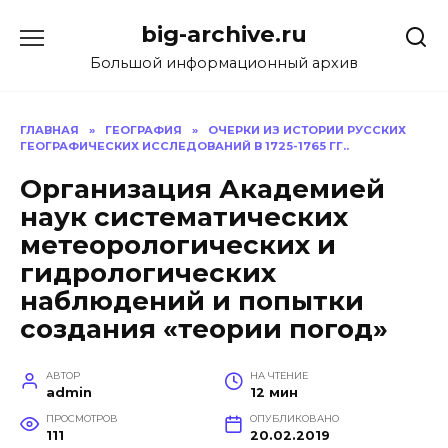
Перейти
big-archive.ru
к
содержанию
Большой информационный архив
ГЛАВНАЯ
»
ГЕОГРАФИЯ
»
ОЧЕРКИ ИЗ ИСТОРИИ РУССКИХ
ГЕОГРАФИЧЕСКИХ ИССЛЕДОВАНИЙ В 1725-1765 ГГ..
Организация Академией
наук систематических
метеорологических и
гидрологических
наблюдений и попытки
создания «теории погод»
АВТОР
НА ЧТЕНИЕ
admin
12 мин
ПРОСМОТРОВ
ОПУБЛИКОВАНО
111
20.02.2019