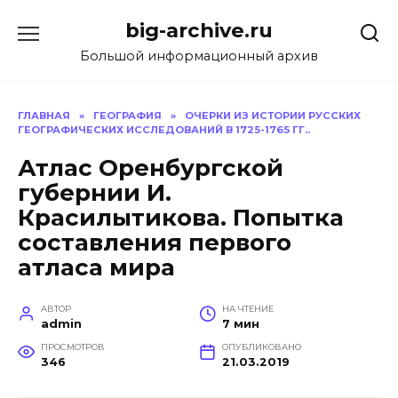
Перейти
big-archive.ru
к
содержанию
Большой информационный архив
ГЛАВНАЯ
»
ГЕОГРАФИЯ
»
ОЧЕРКИ ИЗ ИСТОРИИ РУССКИХ
ГЕОГРАФИЧЕСКИХ ИССЛЕДОВАНИЙ В 1725-1765 ГГ..
Атлас Оренбургской
губернии И.
Красилытикова. Попытка
составления первого
атласа мира
АВТОР
НА ЧТЕНИЕ
admin
7 мин
ПРОСМОТРОВ
ОПУБЛИКОВАНО
346
21.03.2019