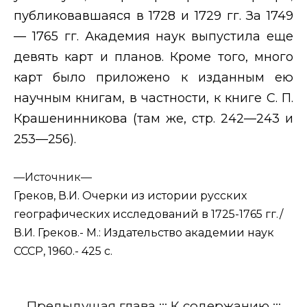
публиковавшаяся в 1728 и 1729 гг. За 1749
— 1765 гг. Академия наук выпустила еще
девять карт и планов. Кроме того, много
карт было приложено к изданным ею
научным книгам, в частности, к книге С. П.
Крашенинникова (там же, стр. 242—243 и
253—256).
—
Источник—
Греков, В.И. Очерки из истории русских
географических исследований в 1725-1765 гг./
В.И. Греков.- М.: Издательство академии наук
СССР, 1960.- 425 с.
Предыдущая глава
:::
К содержанию
:::