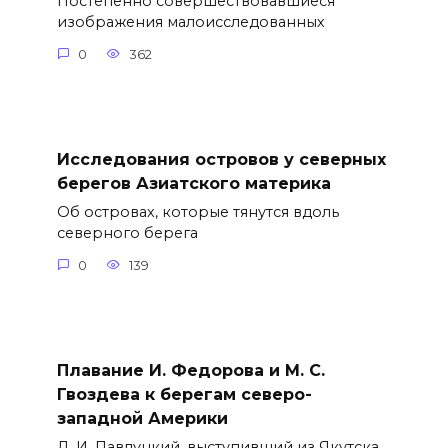
Постепенно совершествовавшиеся
изображения малоисследованных
0
362
Исследования островов у северных
берегов Азиатского материка
Об островах, которые тянутся вдоль
северного берега
0
139
Плавание И. Федорова и М. С.
Гвоздева к берегам северо-
западной Америки
Д. И. Павлуцкий, выступивший из Якутска